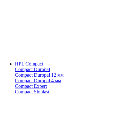
HPL Compact
Compact Duropal
Compact Duropal 12 мм
Compact Duropal 4 мм
Compact Expert
Compact Sloplast