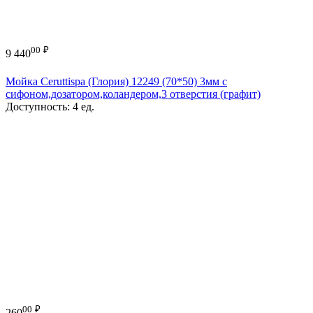
00
₽
9 440
Мойка Ceruttispa (Глория) 12249 (70*50) 3мм с
сифоном,дозатором,коландером,3 отверстия (графит)
Доступность:
4 ед.
00
₽
260