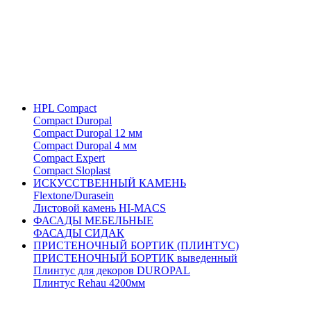
HPL Compact
Compact Duropal
Compact Duropal 12 мм
Compact Duropal 4 мм
Compact Expert
Compact Sloplast
ИСКУССТВЕННЫЙ КАМЕНЬ
Flextone/Durasein
Листовой камень HI-MACS
ФАСАДЫ МЕБЕЛЬНЫЕ
ФАСАДЫ СИДАК
ПРИСТЕНОЧНЫЙ БОРТИК (ПЛИНТУС)
ПРИСТЕНОЧНЫЙ БОРТИК выведенный
Плинтус для декоров DUROPAL
Плинтус Rehau 4200мм