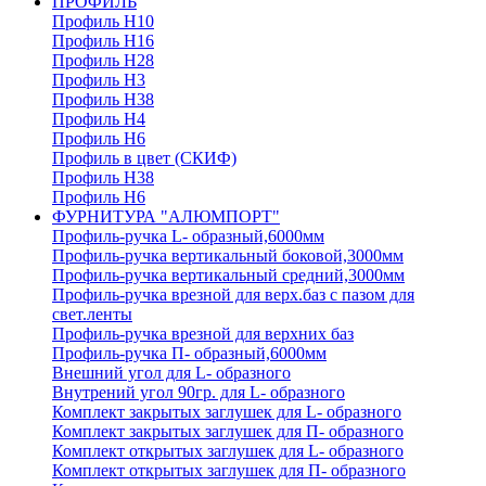
ПРОФИЛЬ
Профиль H10
Профиль H16
Профиль H28
Профиль H3
Профиль H38
Профиль H4
Профиль H6
Профиль в цвет (СКИФ)
Профиль H38
Профиль H6
ФУРНИТУРА "АЛЮМПОРТ"
Профиль-ручка L- образный,6000мм
Профиль-ручка вертикальный боковой,3000мм
Профиль-ручка вертикальный средний,3000мм
Профиль-ручка врезной для верх.баз с пазом для
свет.ленты
Профиль-ручка врезной для верхних баз
Профиль-ручка П- образный,6000мм
Внешний угол для L- образного
Внутрений угол 90гр. для L- образного
Комплект закрытых заглушек для L- образного
Комплект закрытых заглушек для П- образного
Комплект открытых заглушек для L- образного
Комплект открытых заглушек для П- образного