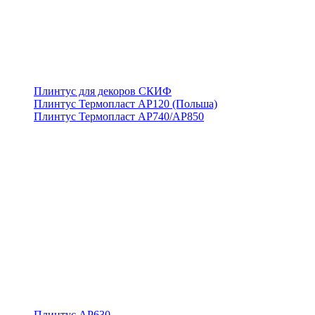
Плинтус для декоров СКИФ
Плинтус Термопласт АР120 (Польша)
Плинтус Термопласт АР740/АР850
Плинтус АР630