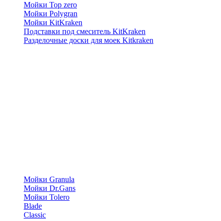
Мойки Top zero
Мойки Polygran
Мойки KitKraken
Подставки под смеситель KitKraken
Разделочные доски для моек Kitkraken
Мойки Granula
Мойки Dr.Gans
Мойки Tolero
Blade
Classic