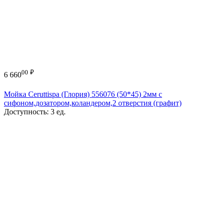
00
₽
6 660
Мойка Ceruttispa (Глория) 556076 (50*45) 2мм с
сифоном,дозатором,коландером,2 отверстия (графит)
Доступность:
3 ед.