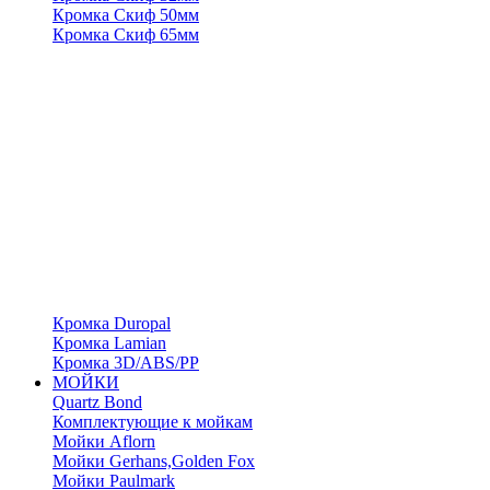
Кромка Скиф 50мм
Кромка Скиф 65мм
Кромка Duropal
Кромка Lamian
Кромка 3D/ABS/PP
МОЙКИ
Quartz Bond
Комплектующие к мойкам
Мойки Aflorn
Мойки Gerhans,Golden Fox
Мойки Paulmark