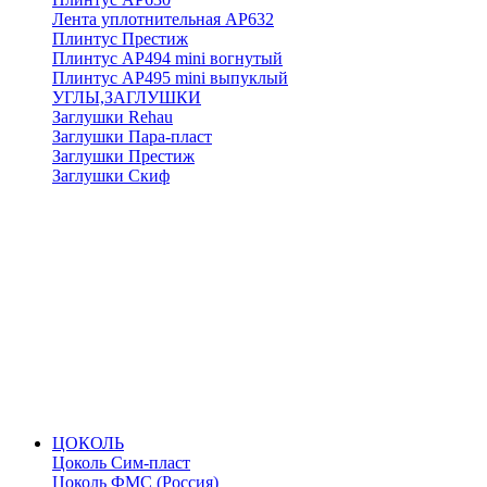
Лента уплотнительная АР632
Плинтус Престиж
Плинтус АР494 mini вогнутый
Плинтус АР495 mini выпуклый
УГЛЫ,ЗАГЛУШКИ
Заглушки Rehau
Заглушки Пара-пласт
Заглушки Престиж
Заглушки Скиф
ЦОКОЛЬ
Цоколь Сим-пласт
Цоколь ФМС (Россия)