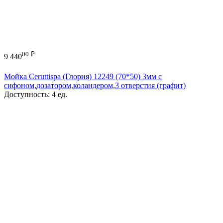
00
₽
9 440
Мойка Ceruttispa (Глория) 12249 (70*50) 3мм с
сифоном,дозатором,коландером,3 отверстия (графит)
Доступность:
4 ед.