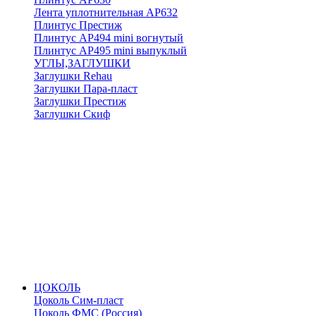
Лента уплотнительная АР632
Плинтус Престиж
Плинтус АР494 mini вогнутый
Плинтус АР495 mini выпуклый
УГЛЫ,ЗАГЛУШКИ
Заглушки Rehau
Заглушки Пара-пласт
Заглушки Престиж
Заглушки Скиф
ЦОКОЛЬ
Цоколь Сим-пласт
Цоколь ФМС (Россия)