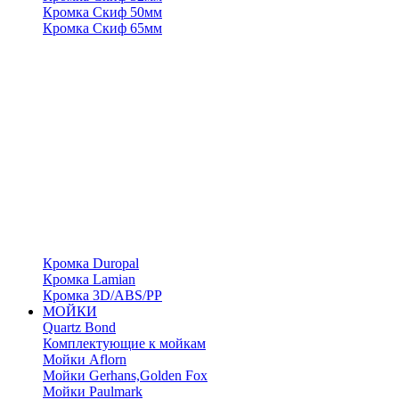
Кромка Скиф 50мм
Кромка Скиф 65мм
Кромка Duropal
Кромка Lamian
Кромка 3D/ABS/PP
МОЙКИ
Quartz Bond
Комплектующие к мойкам
Мойки Aflorn
Мойки Gerhans,Golden Fox
Мойки Paulmark