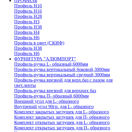
ПРОФИЛЬ
Профиль H10
Профиль H16
Профиль H28
Профиль H3
Профиль H38
Профиль H4
Профиль H6
Профиль в цвет (СКИФ)
Профиль H38
Профиль H6
ФУРНИТУРА "АЛЮМПОРТ"
Профиль-ручка L- образный,6000мм
Профиль-ручка вертикальный боковой,3000мм
Профиль-ручка вертикальный средний,3000мм
Профиль-ручка врезной для верх.баз с пазом для
свет.ленты
Профиль-ручка врезной для верхних баз
Профиль-ручка П- образный,6000мм
Внешний угол для L- образного
Внутрений угол 90гр. для L- образного
Комплект закрытых заглушек для L- образного
Комплект закрытых заглушек для П- образного
Комплект открытых заглушек для L- образного
Комплект открытых заглушек для П- образного