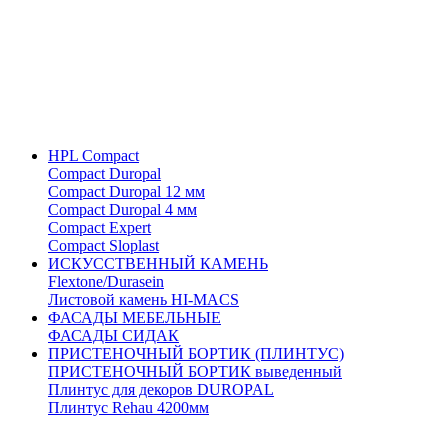
HPL Compact
Compact Duropal
Compact Duropal 12 мм
Compact Duropal 4 мм
Compact Expert
Compact Sloplast
ИСКУССТВЕННЫЙ КАМЕНЬ
Flextone/Durasein
Листовой камень HI-MACS
ФАСАДЫ МЕБЕЛЬНЫЕ
ФАСАДЫ СИДАК
ПРИСТЕНОЧНЫЙ БОРТИК (ПЛИНТУС)
ПРИСТЕНОЧНЫЙ БОРТИК выведенный
Плинтус для декоров DUROPAL
Плинтус Rehau 4200мм