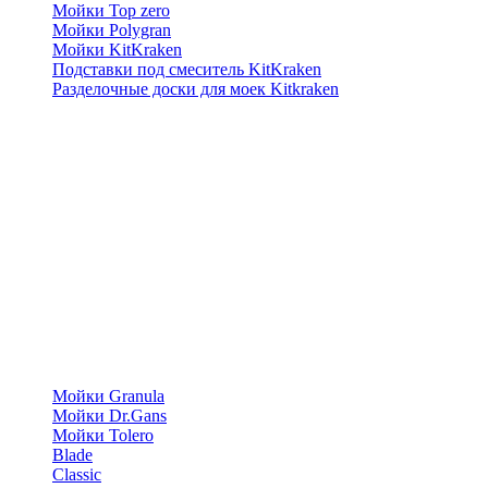
Мойки Top zero
Мойки Polygran
Мойки KitKraken
Подставки под смеситель KitKraken
Разделочные доски для моек Kitkraken
Мойки Granula
Мойки Dr.Gans
Мойки Tolero
Blade
Classic