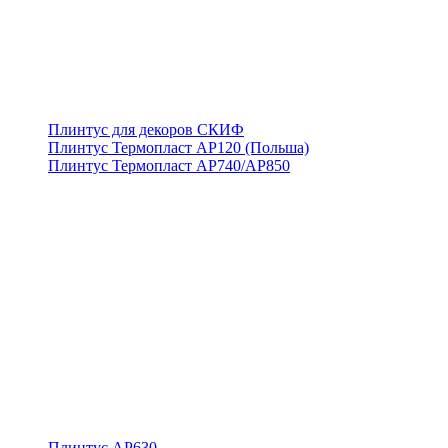
Плинтус для декоров СКИФ
Плинтус Термопласт АР120 (Польша)
Плинтус Термопласт АР740/АР850
Плинтус АР630