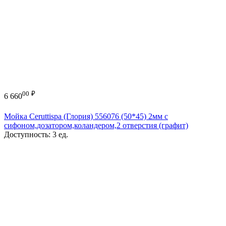
00
₽
6 660
Мойка Ceruttispa (Глория) 556076 (50*45) 2мм с
сифоном,дозатором,коландером,2 отверстия (графит)
Доступность:
3 ед.