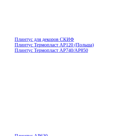
Плинтус для декоров СКИФ
Плинтус Термопласт АР120 (Польша)
Плинтус Термопласт АР740/АР850
Плинтус АР630