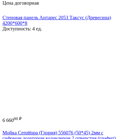
Цена договорная
Стеновая панель Антарес 2053 Таксус (Древесина)
4200*600*8
Доступность:
4 ед.
00
₽
6 660
Мойка Ceruttispa (Глория) 556076 (50*45) 2мм с
сифоном,дозатором,коландером,2 отверстия (графит)