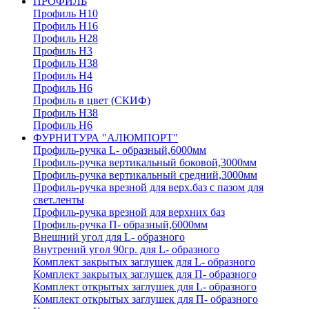
ПРОФИЛЬ
Профиль H10
Профиль H16
Профиль H28
Профиль H3
Профиль H38
Профиль H4
Профиль H6
Профиль в цвет (СКИФ)
Профиль H38
Профиль H6
ФУРНИТУРА "АЛЮМПОРТ"
Профиль-ручка L- образный,6000мм
Профиль-ручка вертикальный боковой,3000мм
Профиль-ручка вертикальный средний,3000мм
Профиль-ручка врезной для верх.баз с пазом для
свет.ленты
Профиль-ручка врезной для верхних баз
Профиль-ручка П- образный,6000мм
Внешний угол для L- образного
Внутрений угол 90гр. для L- образного
Комплект закрытых заглушек для L- образного
Комплект закрытых заглушек для П- образного
Комплект открытых заглушек для L- образного
Комплект открытых заглушек для П- образного