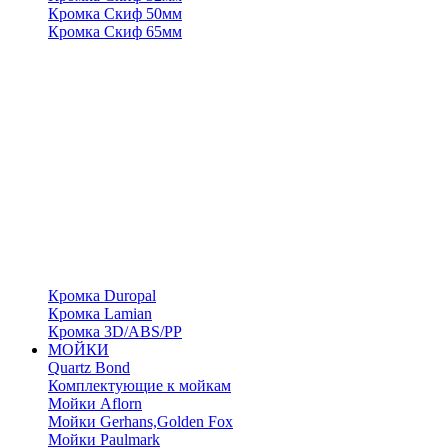
Кромка Скиф 50мм
Кромка Скиф 65мм
Кромка Duropal
Кромка Lamian
Кромка 3D/ABS/PP
МОЙКИ
Quartz Bond
Комплектующие к мойкам
Мойки Aflorn
Мойки Gerhans,Golden Fox
Мойки Paulmark