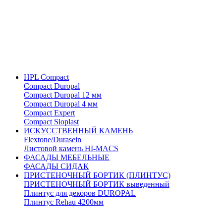
HPL Compact
Compact Duropal
Compact Duropal 12 мм
Compact Duropal 4 мм
Compact Expert
Compact Sloplast
ИСКУССТВЕННЫЙ КАМЕНЬ
Flextone/Durasein
Листовой камень HI-MACS
ФАСАДЫ МЕБЕЛЬНЫЕ
ФАСАДЫ СИДАК
ПРИСТЕНОЧНЫЙ БОРТИК (ПЛИНТУС)
ПРИСТЕНОЧНЫЙ БОРТИК выведенный
Плинтус для декоров DUROPAL
Плинтус Rehau 4200мм