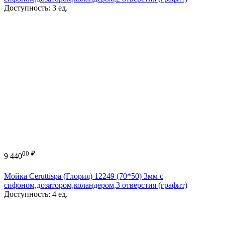
Доступность:
3 ед.
00
₽
9 440
Мойка Ceruttispa (Глория) 12249 (70*50) 3мм с
сифоном,дозатором,коландером,3 отверстия (графит)
Доступность:
4 ед.