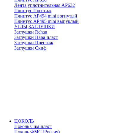
Лента уплотнительная АР632
Плинтус Престиж
Плинтус АР494 mini вогнутый
Плинтус АР495 mini выпуклый
УГЛЫ,ЗАГЛУШКИ
Заглушки Rehau
Заглушки Пара-пласт
Заглушки Престиж
Заглушки Скиф
ЦОКОЛЬ
Цоколь Сим-пласт
Цоколь ФМС (Россия)