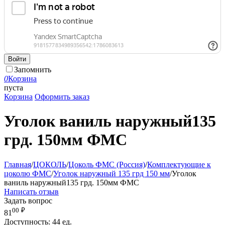
Войти
Запомнить
0
Корзина
пуста
Корзина
Оформить заказ
Уголок ваниль наружный135
грд. 150мм ФМС
Главная
/
ЦОКОЛЬ
/
Цоколь ФМС (Россия)
/
Комплектующие к
цоколю ФМС
/
Уголок наружный 135 грд 150 мм
/
Уголок
ваниль наружный135 грд. 150мм ФМС
Написать отзыв
Задать вопрос
00
₽
81
Доступность:
44 ед.