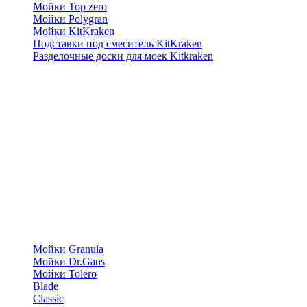
Мойки Top zero
Мойки Polygran
Мойки KitKraken
Подставки под смеситель KitKraken
Разделочные доски для моек Kitkraken
Мойки Granula
Мойки Dr.Gans
Мойки Tolero
Blade
Classic