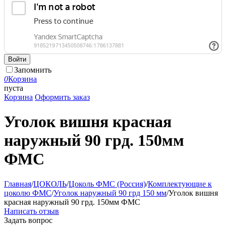
Войти
Запомнить
0
Корзина
пуста
Корзина
Оформить заказ
Уголок вишня красная
наружный 90 грд. 150мм
ФМС
Главная
/
ЦОКОЛЬ
/
Цоколь ФМС (Россия)
/
Комплектующие к
цоколю ФМС
/
Уголок наружный 90 грд 150 мм
/
Уголок вишня
красная наружный 90 грд. 150мм ФМС
Написать отзыв
Задать вопрос