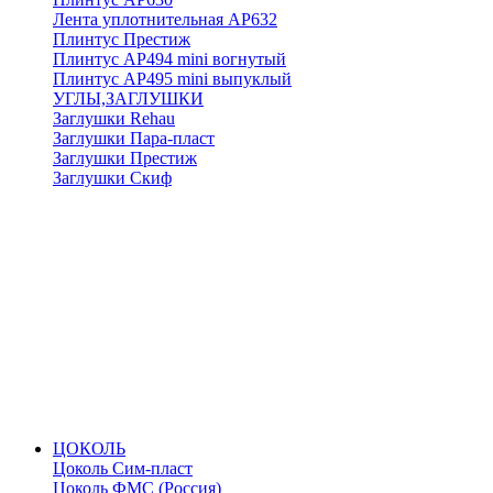
Лента уплотнительная АР632
Плинтус Престиж
Плинтус АР494 mini вогнутый
Плинтус АР495 mini выпуклый
УГЛЫ,ЗАГЛУШКИ
Заглушки Rehau
Заглушки Пара-пласт
Заглушки Престиж
Заглушки Скиф
ЦОКОЛЬ
Цоколь Сим-пласт
Цоколь ФМС (Россия)