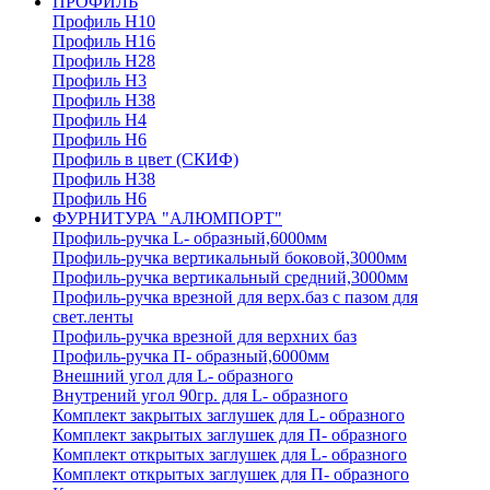
ПРОФИЛЬ
Профиль H10
Профиль H16
Профиль H28
Профиль H3
Профиль H38
Профиль H4
Профиль H6
Профиль в цвет (СКИФ)
Профиль H38
Профиль H6
ФУРНИТУРА "АЛЮМПОРТ"
Профиль-ручка L- образный,6000мм
Профиль-ручка вертикальный боковой,3000мм
Профиль-ручка вертикальный средний,3000мм
Профиль-ручка врезной для верх.баз с пазом для
свет.ленты
Профиль-ручка врезной для верхних баз
Профиль-ручка П- образный,6000мм
Внешний угол для L- образного
Внутрений угол 90гр. для L- образного
Комплект закрытых заглушек для L- образного
Комплект закрытых заглушек для П- образного
Комплект открытых заглушек для L- образного
Комплект открытых заглушек для П- образного