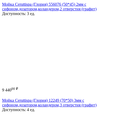
Мойка Ceruttispa (Глория) 556076 (50*45) 2мм с
сифоном,дозатором,коландером,2 отверстия (графит)
Доступность:
3 ед.
00
₽
9 440
Мойка Ceruttispa (Глория) 12249 (70*50) 3мм с
сифоном,дозатором,коландером,3 отверстия (графит)
Доступность:
4 ед.