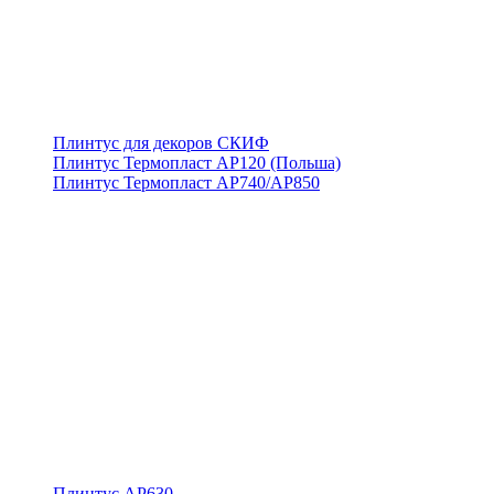
Плинтус для декоров СКИФ
Плинтус Термопласт АР120 (Польша)
Плинтус Термопласт АР740/АР850
Плинтус АР630