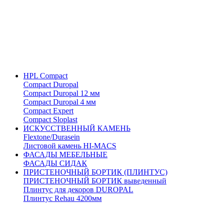
HPL Compact
Compact Duropal
Compact Duropal 12 мм
Compact Duropal 4 мм
Compact Expert
Compact Sloplast
ИСКУССТВЕННЫЙ КАМЕНЬ
Flextone/Durasein
Листовой камень HI-MACS
ФАСАДЫ МЕБЕЛЬНЫЕ
ФАСАДЫ СИДАК
ПРИСТЕНОЧНЫЙ БОРТИК (ПЛИНТУС)
ПРИСТЕНОЧНЫЙ БОРТИК выведенный
Плинтус для декоров DUROPAL
Плинтус Rehau 4200мм