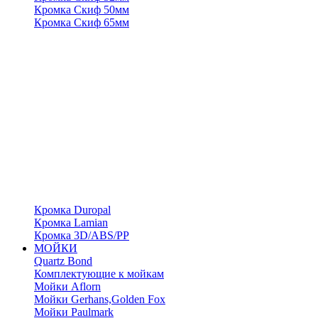
Кромка Скиф 50мм
Кромка Скиф 65мм
Кромка Duropal
Кромка Lamian
Кромка 3D/ABS/PP
МОЙКИ
Quartz Bond
Комплектующие к мойкам
Мойки Aflorn
Мойки Gerhans,Golden Fox
Мойки Paulmark