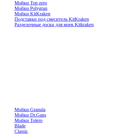
Мойки Top zero
Мойки Polygran
Мойки KitKraken
Подставки под смеситель KitKraken
Разделочные доски для моек Kitkraken
Мойки Granula
Мойки Dr.Gans
Мойки Tolero
Blade
Classic