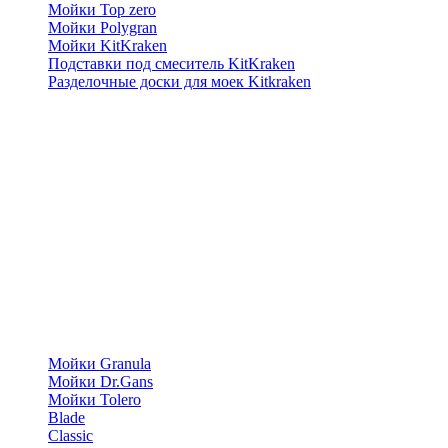
Мойки Top zero
Мойки Polygran
Мойки KitKraken
Подставки под смеситель KitKraken
Разделочные доски для моек Kitkraken
Мойки Granula
Мойки Dr.Gans
Мойки Tolero
Blade
Classic