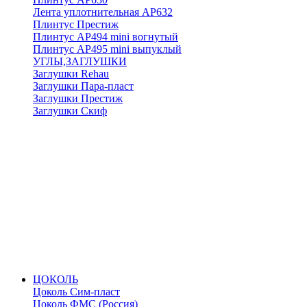
Лента уплотнительная АР632
Плинтус Престиж
Плинтус АР494 mini вогнутый
Плинтус АР495 mini выпуклый
УГЛЫ,ЗАГЛУШКИ
Заглушки Rehau
Заглушки Пара-пласт
Заглушки Престиж
Заглушки Скиф
ЦОКОЛЬ
Цоколь Сим-пласт
Цоколь ФМС (Россия)