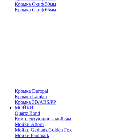
Кромка Скиф 50мм
Кромка Скиф 65мм
Кромка Duropal
Кромка Lamian
Кромка 3D/ABS/PP
МОЙКИ
Quartz Bond
Комплектующие к мойкам
Мойки Aflorn
Мойки Gerhans,Golden Fox
Мойки Paulmark