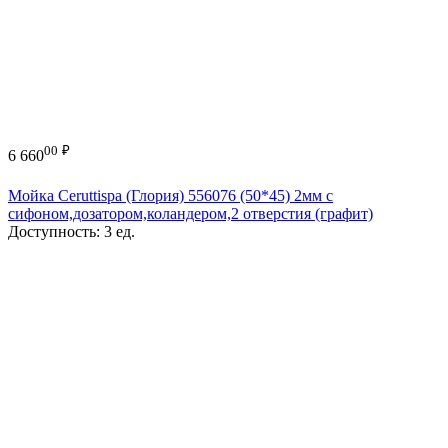
00
₽
6 660
Мойка Ceruttispa (Глория) 556076 (50*45) 2мм с
сифоном,дозатором,коландером,2 отверстия (графит)
Доступность:
3 ед.