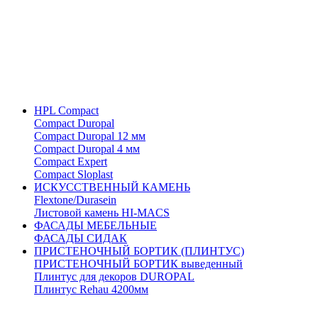
HPL Compact
Compact Duropal
Compact Duropal 12 мм
Compact Duropal 4 мм
Compact Expert
Compact Sloplast
ИСКУССТВЕННЫЙ КАМЕНЬ
Flextone/Durasein
Листовой камень HI-MACS
ФАСАДЫ МЕБЕЛЬНЫЕ
ФАСАДЫ СИДАК
ПРИСТЕНОЧНЫЙ БОРТИК (ПЛИНТУС)
ПРИСТЕНОЧНЫЙ БОРТИК выведенный
Плинтус для декоров DUROPAL
Плинтус Rehau 4200мм