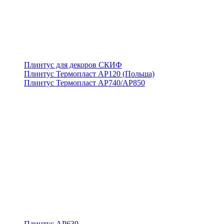
Плинтус для декоров СКИФ
Плинтус Термопласт АР120 (Польша)
Плинтус Термопласт АР740/АР850
Плинтус АР630