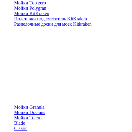
Мойки Top zero
Мойки Polygran
Мойки KitKraken
Подставки под смеситель KitKraken
Разделочные доски для моек Kitkraken
Мойки Granula
Мойки Dr.Gans
Мойки Tolero
Blade
Classic