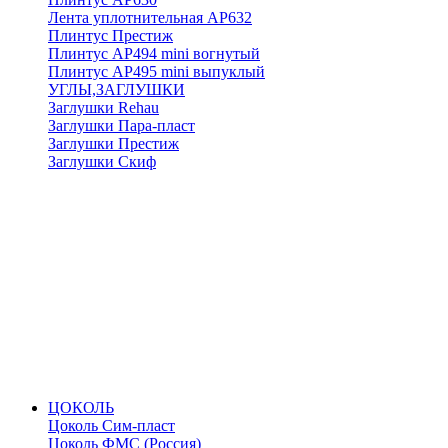
Лента уплотнительная АР632
Плинтус Престиж
Плинтус АР494 mini вогнутый
Плинтус АР495 mini выпуклый
УГЛЫ,ЗАГЛУШКИ
Заглушки Rehau
Заглушки Пара-пласт
Заглушки Престиж
Заглушки Скиф
ЦОКОЛЬ
Цоколь Сим-пласт
Цоколь ФМС (Россия)