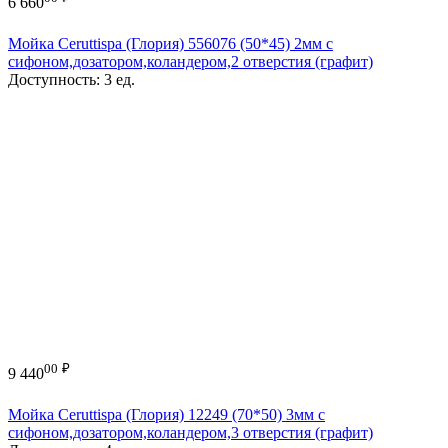
6 660
Мойка Ceruttispa (Глория) 556076 (50*45) 2мм с
сифоном,дозатором,коландером,2 отверстия (графит)
Доступность:
3 ед.
00
₽
9 440
Мойка Ceruttispa (Глория) 12249 (70*50) 3мм с
сифоном,дозатором,коландером,3 отверстия (графит)