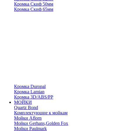
Кромка Скиф 50мм
Кромка Скиф 65мм
Кромка Duropal
Кромка Lamian
Кромка 3D/ABS/PP
МОЙКИ
Quartz Bond
Комплектующие к мойкам
Мойки Aflorn
Мойки Gerhans,Golden Fox
Мойки Paulmark