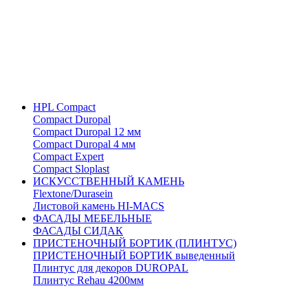
HPL Compact
Compact Duropal
Compact Duropal 12 мм
Compact Duropal 4 мм
Compact Expert
Compact Sloplast
ИСКУССТВЕННЫЙ КАМЕНЬ
Flextone/Durasein
Листовой камень HI-MACS
ФАСАДЫ МЕБЕЛЬНЫЕ
ФАСАДЫ СИДАК
ПРИСТЕНОЧНЫЙ БОРТИК (ПЛИНТУС)
ПРИСТЕНОЧНЫЙ БОРТИК выведенный
Плинтус для декоров DUROPAL
Плинтус Rehau 4200мм