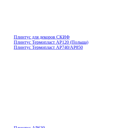
Плинтус для декоров СКИФ
Плинтус Термопласт АР120 (Польша)
Плинтус Термопласт АР740/АР850
Плинтус АР630