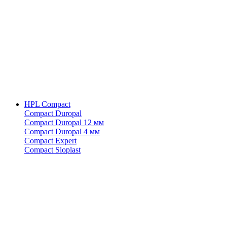
HPL Compact
Compact Duropal
Compact Duropal 12 мм
Compact Duropal 4 мм
Compact Expert
Compact Sloplast