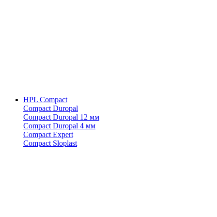
HPL Compact
Compact Duropal
Compact Duropal 12 мм
Compact Duropal 4 мм
Compact Expert
Compact Sloplast