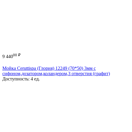
00
₽
9 440
Мойка Ceruttispa (Глория) 12249 (70*50) 3мм с
сифоном,дозатором,коландером,3 отверстия (графит)
Доступность:
4 ед.