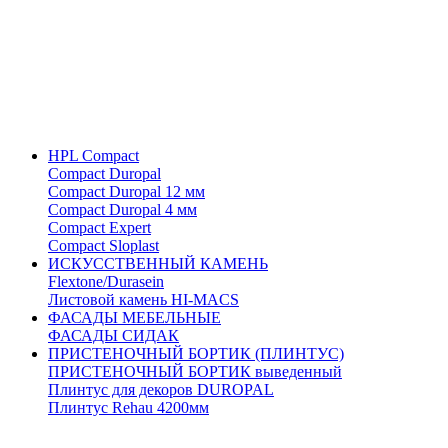
HPL Compact
Compact Duropal
Compact Duropal 12 мм
Compact Duropal 4 мм
Compact Expert
Compact Sloplast
ИСКУССТВЕННЫЙ КАМЕНЬ
Flextone/Durasein
Листовой камень HI-MACS
ФАСАДЫ МЕБЕЛЬНЫЕ
ФАСАДЫ СИДАК
ПРИСТЕНОЧНЫЙ БОРТИК (ПЛИНТУС)
ПРИСТЕНОЧНЫЙ БОРТИК выведенный
Плинтус для декоров DUROPAL
Плинтус Rehau 4200мм