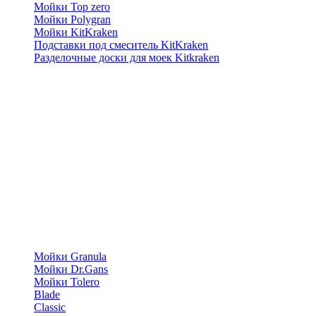
Мойки Top zero
Мойки Polygran
Мойки KitKraken
Подставки под смеситель KitKraken
Разделочные доски для моек Kitkraken
Мойки Granula
Мойки Dr.Gans
Мойки Tolero
Blade
Classic