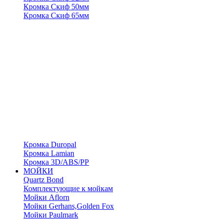
Кромка Скиф 50мм
Кромка Скиф 65мм
Кромка Duropal
Кромка Lamian
Кромка 3D/ABS/PP
МОЙКИ
Quartz Bond
Комплектующие к мойкам
Мойки Aflorn
Мойки Gerhans,Golden Fox
Мойки Paulmark