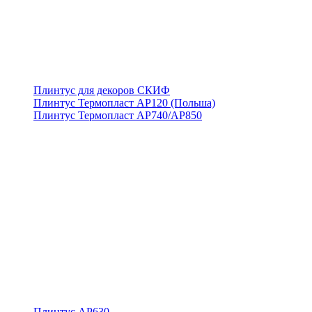
Плинтус для декоров СКИФ
Плинтус Термопласт АР120 (Польша)
Плинтус Термопласт АР740/АР850
Плинтус АР630