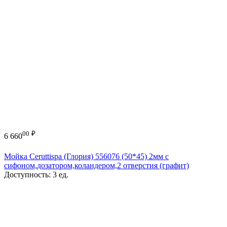
00
₽
6 660
Мойка Ceruttispa (Глория) 556076 (50*45) 2мм с
сифоном,дозатором,коландером,2 отверстия (графит)
Доступность:
3 ед.