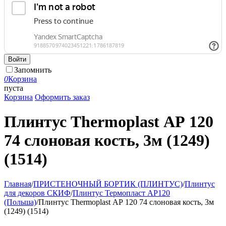
Войти
Запомнить
0
Корзина
пуста
Корзина
Оформить заказ
Плинтус Thermoplast АР 120
74 слоновая кость, 3м (1249)
(1514)
Главная
/
ПРИСТЕНОЧНЫЙ БОРТИК (ПЛИНТУС)
/
Плинтус
для декоров СКИФ
/
Плинтус Термопласт АР120
(Польша)
/
Плинтус Thermoplast АР 120 74 слоновая кость, 3м
(1249) (1514)