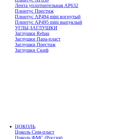
Лента уплотнительная АР632
Плинтус Престиж
Плинтус АР494 mini вогнутый
Плинтус АР495 mini выпуклый
УГЛЫ,ЗАГЛУШКИ
Заглушки Rehau
Заглушки Пара-пласт
Заглушки Престиж
Заглушки Скиф
ЦОКОЛЬ
Цоколь Сим-пласт
Цоколь ФМС (Россия)