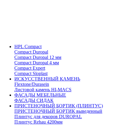
HPL Compact
Compact Duropal
Compact Duropal 12 мм
Compact Duropal 4 мм
Compact Expert
Compact Sloplast
ИСКУССТВЕННЫЙ КАМЕНЬ
Flextone/Durasein
Листовой камень HI-MACS
ФАСАДЫ МЕБЕЛЬНЫЕ
ФАСАДЫ СИДАК
ПРИСТЕНОЧНЫЙ БОРТИК (ПЛИНТУС)
ПРИСТЕНОЧНЫЙ БОРТИК выведенный
Плинтус для декоров DUROPAL
Плинтус Rehau 4200мм