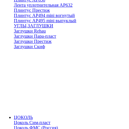
Лента уплотнительная АР632
Плинтус Престиж
Плинтус АР494 mini вогнутый
Плинтус АР495 mini выпуклый
УГЛЫ,ЗАГЛУШКИ
Заглушки Rehau
Заглушки Пара-пласт
Заглушки Престиж
Заглушки Скиф
ЦОКОЛЬ
Цоколь Сим-пласт
Цоколь ФМС (Россия)