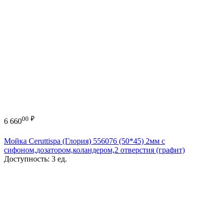
00
₽
6 660
Мойка Ceruttispa (Глория) 556076 (50*45) 2мм с
сифоном,дозатором,коландером,2 отверстия (графит)
Доступность:
3 ед.