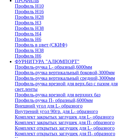
ПРОФИЛЬ
Профиль H10
Профиль H16
Профиль H28
Профиль H3
Профиль H38
Профиль H4
Профиль H6
Профиль в цвет (СКИФ)
Профиль H38
Профиль H6
ФУРНИТУРА "АЛЮМПОРТ"
Профиль-ручка L- образный,6000мм
Профиль-ручка вертикальный боковой,3000мм
Профиль-ручка вертикальный средний,3000мм
Профиль-ручка врезной для верх.баз с пазом для
свет.ленты
Профиль-ручка врезной для верхних баз
Профиль-ручка П- образный,6000мм
Внешний угол для L- образного
Внутрений угол 90гр. для L- образного
Комплект закрытых заглушек для L- образного
Комплект закрытых заглушек для П- образного
Комплект открытых заглушек для L- образного
Комплект открытых заглушек для П- образного