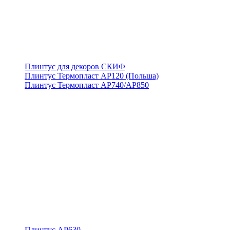
Плинтус для декоров СКИФ
Плинтус Термопласт АР120 (Польша)
Плинтус Термопласт АР740/АР850
Плинтус АР630