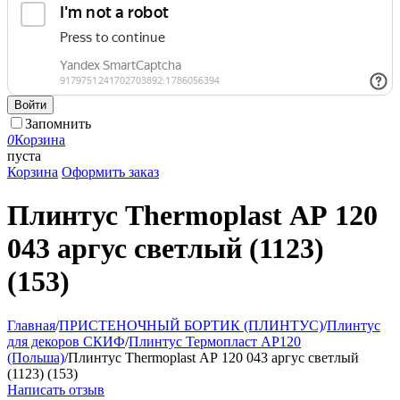
Войти
Запомнить
0
Корзина
пуста
Корзина
Оформить заказ
Плинтус Thermoplast АР 120
043 аргус светлый (1123)
(153)
Главная
/
ПРИСТЕНОЧНЫЙ БОРТИК (ПЛИНТУС)
/
Плинтус
для декоров СКИФ
/
Плинтус Термопласт АР120
(Польша)
/
Плинтус Thermoplast АР 120 043 аргус светлый
(1123) (153)
Написать отзыв