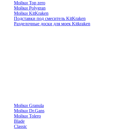
Мойки Top zero
Мойки Polygran
Мойки KitKraken
Подставки под смеситель KitKraken
Разделочные доски для моек Kitkraken
Мойки Granula
Мойки Dr.Gans
Мойки Tolero
Blade
Classic