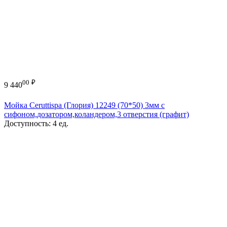
00
₽
9 440
Мойка Ceruttispa (Глория) 12249 (70*50) 3мм с
сифоном,дозатором,коландером,3 отверстия (графит)
Доступность:
4 ед.