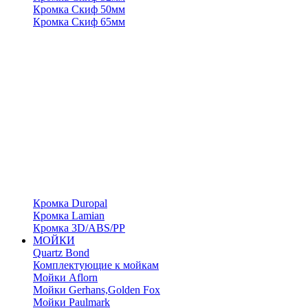
Кромка Скиф 50мм
Кромка Скиф 65мм
Кромка Duropal
Кромка Lamian
Кромка 3D/ABS/PP
МОЙКИ
Quartz Bond
Комплектующие к мойкам
Мойки Aflorn
Мойки Gerhans,Golden Fox
Мойки Paulmark