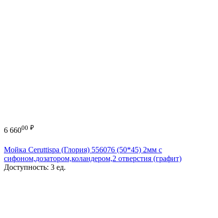
00
₽
6 660
Мойка Ceruttispa (Глория) 556076 (50*45) 2мм с
сифоном,дозатором,коландером,2 отверстия (графит)
Доступность:
3 ед.