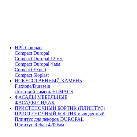
HPL Compact
Compact Duropal
Compact Duropal 12 мм
Compact Duropal 4 мм
Compact Expert
Compact Sloplast
ИСКУССТВЕННЫЙ КАМЕНЬ
Flextone/Durasein
Листовой камень HI-MACS
ФАСАДЫ МЕБЕЛЬНЫЕ
ФАСАДЫ СИДАК
ПРИСТЕНОЧНЫЙ БОРТИК (ПЛИНТУС)
ПРИСТЕНОЧНЫЙ БОРТИК выведенный
Плинтус для декоров DUROPAL
Плинтус Rehau 4200мм