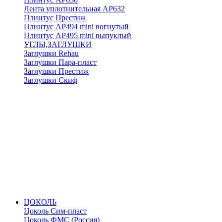
Лента уплотнительная АР632
Плинтус Престиж
Плинтус АР494 mini вогнутый
Плинтус АР495 mini выпуклый
УГЛЫ,ЗАГЛУШКИ
Заглушки Rehau
Заглушки Пара-пласт
Заглушки Престиж
Заглушки Скиф
ЦОКОЛЬ
Цоколь Сим-пласт
Цоколь ФМС (Россия)