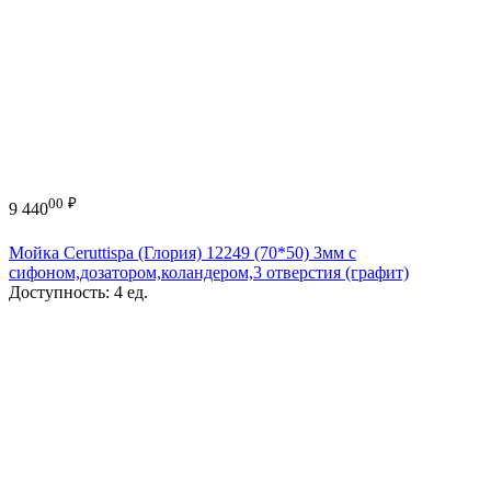
00
₽
9 440
Мойка Ceruttispa (Глория) 12249 (70*50) 3мм с
сифоном,дозатором,коландером,3 отверстия (графит)
Доступность:
4 ед.