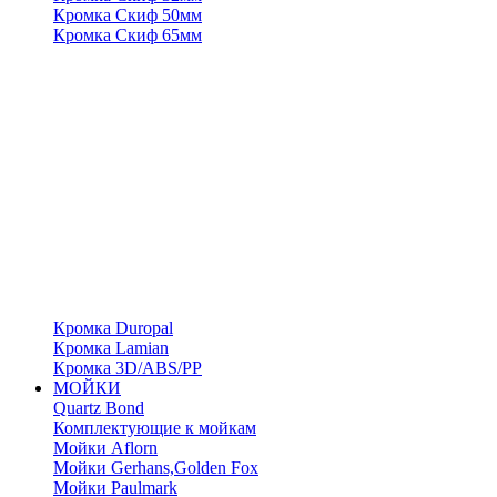
Кромка Скиф 50мм
Кромка Скиф 65мм
Кромка Duropal
Кромка Lamian
Кромка 3D/ABS/PP
МОЙКИ
Quartz Bond
Комплектующие к мойкам
Мойки Aflorn
Мойки Gerhans,Golden Fox
Мойки Paulmark