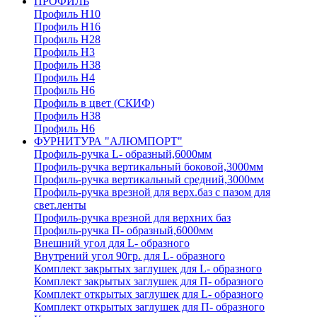
ПРОФИЛЬ
Профиль H10
Профиль H16
Профиль H28
Профиль H3
Профиль H38
Профиль H4
Профиль H6
Профиль в цвет (СКИФ)
Профиль H38
Профиль H6
ФУРНИТУРА "АЛЮМПОРТ"
Профиль-ручка L- образный,6000мм
Профиль-ручка вертикальный боковой,3000мм
Профиль-ручка вертикальный средний,3000мм
Профиль-ручка врезной для верх.баз с пазом для
свет.ленты
Профиль-ручка врезной для верхних баз
Профиль-ручка П- образный,6000мм
Внешний угол для L- образного
Внутрений угол 90гр. для L- образного
Комплект закрытых заглушек для L- образного
Комплект закрытых заглушек для П- образного
Комплект открытых заглушек для L- образного
Комплект открытых заглушек для П- образного