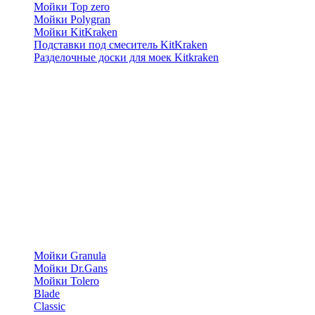
Мойки Top zero
Мойки Polygran
Мойки KitKraken
Подставки под смеситель KitKraken
Разделочные доски для моек Kitkraken
Мойки Granula
Мойки Dr.Gans
Мойки Tolero
Blade
Classic