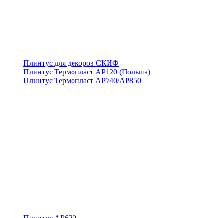
Плинтус для декоров СКИФ
Плинтус Термопласт АР120 (Польша)
Плинтус Термопласт АР740/АР850
Плинтус АР630