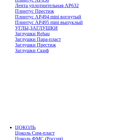
Лента уплотнительная АР632
Плинтус Престиж
Плинтус АР494 mini вогнутый
Плинтус АР495 mini выпуклый
УГЛЫ,ЗАГЛУШКИ
Заглушки Rehau
Заглушки Пара-пласт
Заглушки Престиж
Заглушки Скиф
ЦОКОЛЬ
Цоколь Сим-пласт
Цоколь ФМС (Россия)