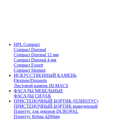
HPL Compact
Compact Duropal
Compact Duropal 12 мм
Compact Duropal 4 мм
Compact Expert
Compact Sloplast
ИСКУССТВЕННЫЙ КАМЕНЬ
Flextone/Durasein
Листовой камень HI-MACS
ФАСАДЫ МЕБЕЛЬНЫЕ
ФАСАДЫ СИДАК
ПРИСТЕНОЧНЫЙ БОРТИК (ПЛИНТУС)
ПРИСТЕНОЧНЫЙ БОРТИК выведенный
Плинтус для декоров DUROPAL
Плинтус Rehau 4200мм