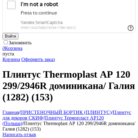
Войти
Запомнить
0
Корзина
пуста
Корзина
Оформить заказ
Плинтус Thermoplast АР 120
299/2946R доминикана/ Галия
(1282) (153)
Главная
/
ПРИСТЕНОЧНЫЙ БОРТИК (ПЛИНТУС)
/
Плинтус
для декоров СКИФ
/
Плинтус Термопласт АР120
(Польша)
/
Плинтус Thermoplast АР 120 299/2946R доминикана/
Галия (1282) (153)
Написать отзыв