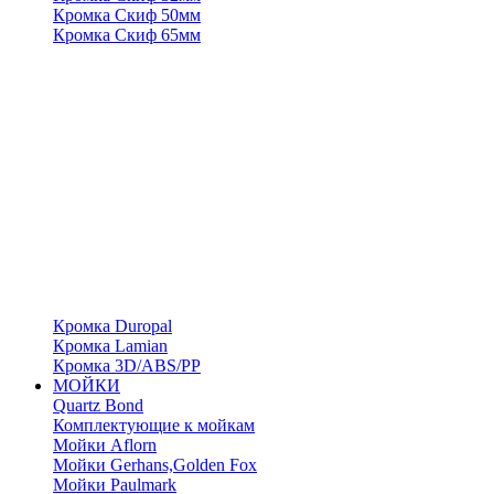
Кромка Скиф 50мм
Кромка Скиф 65мм
Кромка Duropal
Кромка Lamian
Кромка 3D/ABS/PP
МОЙКИ
Quartz Bond
Комплектующие к мойкам
Мойки Aflorn
Мойки Gerhans,Golden Fox
Мойки Paulmark