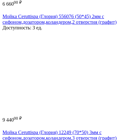
00
₽
6 660
Мойка Ceruttispa (Глория) 556076 (50*45) 2мм с
сифоном,дозатором,коландером,2 отверстия (графит)
Доступность:
3 ед.
00
₽
9 440
Мойка Ceruttispa (Глория) 12249 (70*50) 3мм с
сифоном,дозатором,коландером,3 отверстия (графит)