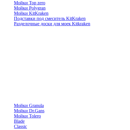
Мойки Top zero
Мойки Polygran
Мойки KitKraken
Подставки под смеситель KitKraken
Разделочные доски для моек Kitkraken
Мойки Granula
Мойки Dr.Gans
Мойки Tolero
Blade
Classic