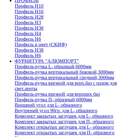
ПРОФИЛЬ
Профиль H10
Профиль H16
Профиль H28
Профиль H3
Профиль H38
Профиль H4
Профиль H6
Профиль в цвет (СКИФ)
Профиль H38
Профиль H6
ФУРНИТУРА "АЛЮМПОРТ"
Профиль-ручка L- образный,6000мм
Профиль-ручка вертикальный боковой,3000мм
Профиль-ручка вертикальный средний,3000мм
Профиль-ручка врезной для верх.баз с пазом для
свет.ленты
Профиль-ручка врезной для верхних баз
Профиль-ручка П- образный,6000мм
Внешний угол для L- образного
Внутрений угол 90гр. для L- образного
Комплект закрытых заглушек для L- образного
Комплект закрытых заглушек для П- образного
Комплект открытых заглушек для L- образного
Комплект открытых заглушек для П- образного