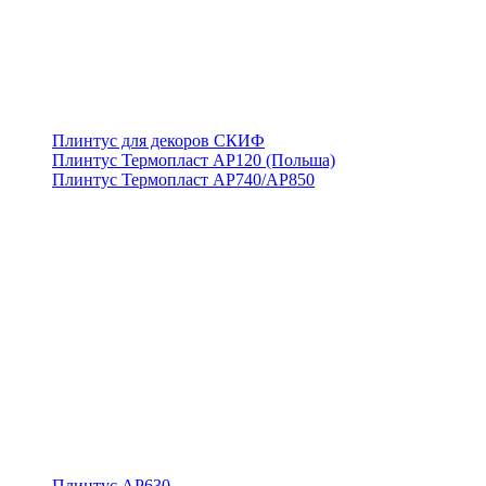
Плинтус для декоров СКИФ
Плинтус Термопласт АР120 (Польша)
Плинтус Термопласт АР740/АР850
Плинтус АР630