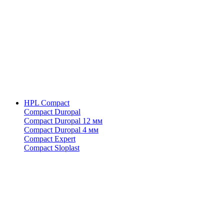
HPL Compact
Compact Duropal
Compact Duropal 12 мм
Compact Duropal 4 мм
Compact Expert
Compact Sloplast