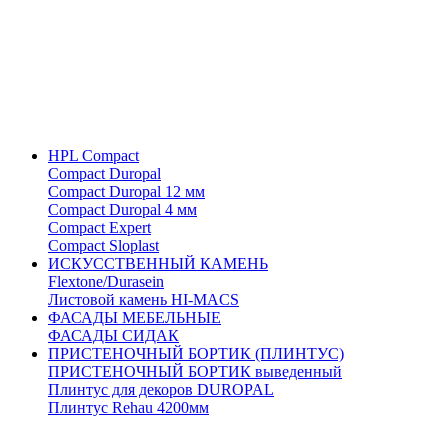
HPL Compact
Compact Duropal
Compact Duropal 12 мм
Compact Duropal 4 мм
Compact Expert
Compact Sloplast
ИСКУССТВЕННЫЙ КАМЕНЬ
Flextone/Durasein
Листовой камень HI-MACS
ФАСАДЫ МЕБЕЛЬНЫЕ
ФАСАДЫ СИДАК
ПРИСТЕНОЧНЫЙ БОРТИК (ПЛИНТУС)
ПРИСТЕНОЧНЫЙ БОРТИК выведенный
Плинтус для декоров DUROPAL
Плинтус Rehau 4200мм