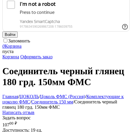
Войти
Запомнить
0
Корзина
пуста
Корзина
Оформить заказ
Соединитель черный глянец
180 грд. 150мм ФМС
Главная
/
ЦОКОЛЬ
/
Цоколь ФМС (Россия)
/
Комплектующие к
цоколю ФМС
/
Соединитель 150 мм
/
Соединитель черный
глянец 180 грд. 150мм ФМС
Написать отзыв
Задать вопрос
00
₽
107
Доступность:
19 ед.