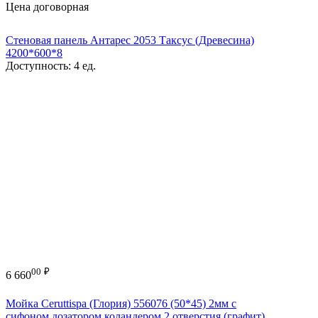
Цена договорная
Стеновая панель Антарес 2053 Таксус (Древесина)
4200*600*8
Доступность:
4 ед.
00
₽
6 660
Мойка Ceruttispa (Глория) 556076 (50*45) 2мм с
сифоном,дозатором,коландером,2 отверстия (графит)