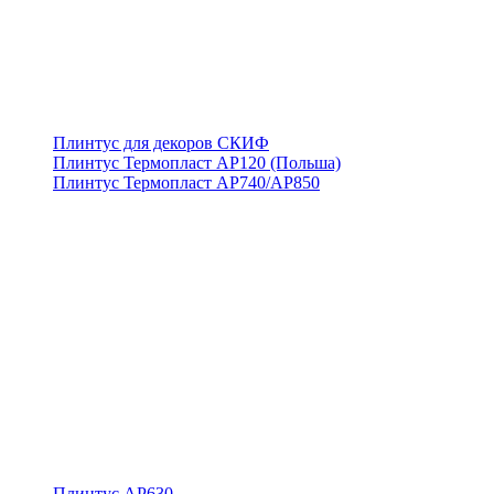
Плинтус для декоров СКИФ
Плинтус Термопласт АР120 (Польша)
Плинтус Термопласт АР740/АР850
Плинтус АР630