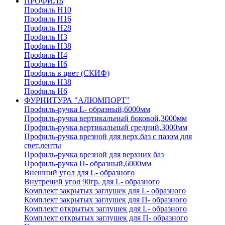
ПРОФИЛЬ
Профиль H10
Профиль H16
Профиль H28
Профиль H3
Профиль H38
Профиль H4
Профиль H6
Профиль в цвет (СКИФ)
Профиль H38
Профиль H6
ФУРНИТУРА "АЛЮМПОРТ"
Профиль-ручка L- образный,6000мм
Профиль-ручка вертикальный боковой,3000мм
Профиль-ручка вертикальный средний,3000мм
Профиль-ручка врезной для верх.баз с пазом для
свет.ленты
Профиль-ручка врезной для верхних баз
Профиль-ручка П- образный,6000мм
Внешний угол для L- образного
Внутрений угол 90гр. для L- образного
Комплект закрытых заглушек для L- образного
Комплект закрытых заглушек для П- образного
Комплект открытых заглушек для L- образного
Комплект открытых заглушек для П- образного