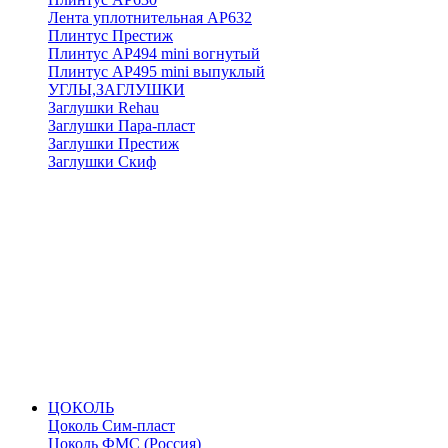
Лента уплотнительная АР632
Плинтус Престиж
Плинтус АР494 mini вогнутый
Плинтус АР495 mini выпуклый
УГЛЫ,ЗАГЛУШКИ
Заглушки Rehau
Заглушки Пара-пласт
Заглушки Престиж
Заглушки Скиф
ЦОКОЛЬ
Цоколь Сим-пласт
Цоколь ФМС (Россия)