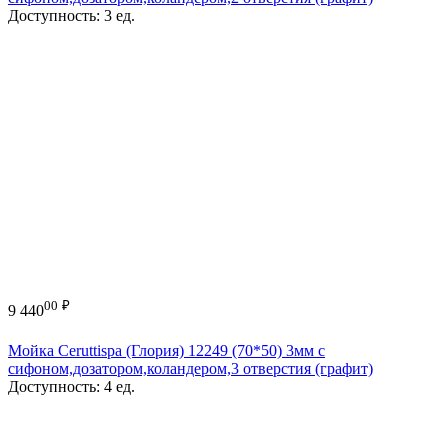
Доступность:
3 ед.
00
₽
9 440
Мойка Ceruttispa (Глория) 12249 (70*50) 3мм с
сифоном,дозатором,коландером,3 отверстия (графит)
Доступность:
4 ед.