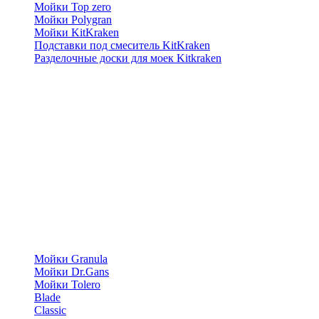
Мойки Top zero
Мойки Polygran
Мойки KitKraken
Подставки под смеситель KitKraken
Разделочные доски для моек Kitkraken
Мойки Granula
Мойки Dr.Gans
Мойки Tolero
Blade
Classic