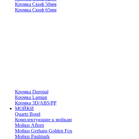
Кромка Скиф 50мм
Кромка Скиф 65мм
Кромка Duropal
Кромка Lamian
Кромка 3D/ABS/PP
МОЙКИ
Quartz Bond
Комплектующие к мойкам
Мойки Aflorn
Мойки Gerhans,Golden Fox
Мойки Paulmark