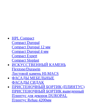
HPL Compact
Compact Duropal
Compact Duropal 12 мм
Compact Duropal 4 мм
Compact Expert
Compact Sloplast
ИСКУССТВЕННЫЙ КАМЕНЬ
Flextone/Durasein
Листовой камень HI-MACS
ФАСАДЫ МЕБЕЛЬНЫЕ
ФАСАДЫ СИДАК
ПРИСТЕНОЧНЫЙ БОРТИК (ПЛИНТУС)
ПРИСТЕНОЧНЫЙ БОРТИК выведенный
Плинтус для декоров DUROPAL
Плинтус Rehau 4200мм