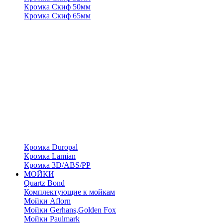
Кромка Скиф 50мм
Кромка Скиф 65мм
Кромка Duropal
Кромка Lamian
Кромка 3D/ABS/PP
МОЙКИ
Quartz Bond
Комплектующие к мойкам
Мойки Aflorn
Мойки Gerhans,Golden Fox
Мойки Paulmark