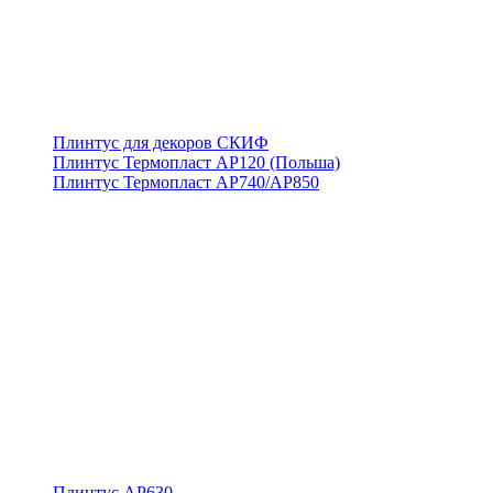
Плинтус для декоров СКИФ
Плинтус Термопласт АР120 (Польша)
Плинтус Термопласт АР740/АР850
Плинтус АР630