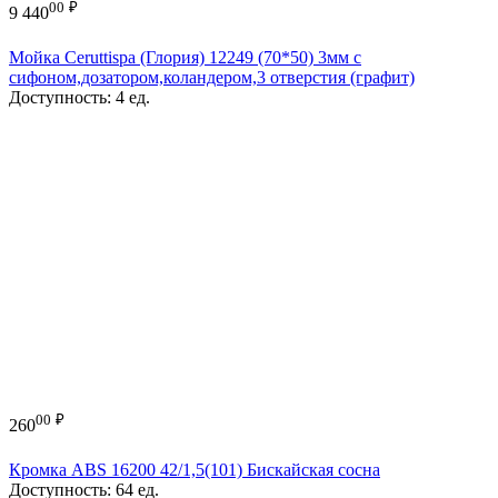
00
₽
9 440
Мойка Ceruttispa (Глория) 12249 (70*50) 3мм с
сифоном,дозатором,коландером,3 отверстия (графит)
Доступность:
4 ед.
00
₽
260
Кромка ABS 16200 42/1,5(101) Бискайская сосна
Доступность:
64 ед.