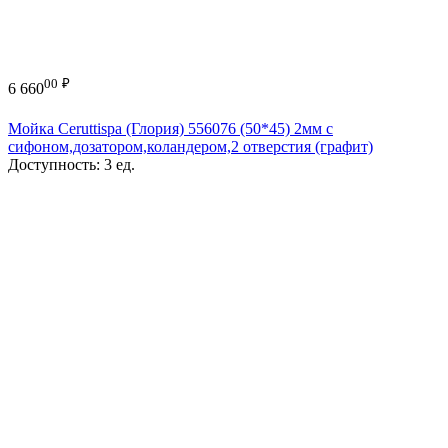
00
₽
6 660
Мойка Ceruttispa (Глория) 556076 (50*45) 2мм с
сифоном,дозатором,коландером,2 отверстия (графит)
Доступность:
3 ед.