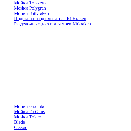
Мойки Top zero
Мойки Polygran
Мойки KitKraken
Подставки под смеситель KitKraken
Разделочные доски для моек Kitkraken
Мойки Granula
Мойки Dr.Gans
Мойки Tolero
Blade
Classic