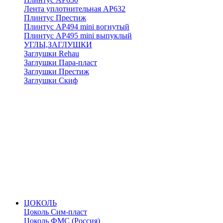
Лента уплотнительная АР632
Плинтус Престиж
Плинтус АР494 mini вогнутый
Плинтус АР495 mini выпуклый
УГЛЫ,ЗАГЛУШКИ
Заглушки Rehau
Заглушки Пара-пласт
Заглушки Престиж
Заглушки Скиф
ЦОКОЛЬ
Цоколь Сим-пласт
Цоколь ФМС (Россия)