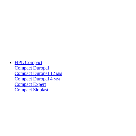
HPL Compact
Compact Duropal
Compact Duropal 12 мм
Compact Duropal 4 мм
Compact Expert
Compact Sloplast