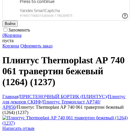
Войти
Запомнить
0
Корзина
пуста
Корзина
Оформить заказ
Плинтус Thermoplast АР 740
061 травертин бежевый
(1264) (1237)
Главная
/
ПРИСТЕНОЧНЫЙ БОРТИК (ПЛИНТУС)
/
Плинтус
для декоров СКИФ
/
Плинтус Термопласт АР740/
АР850
/
Плинтус Thermoplast АР 740 061 травертин бежевый
(1264) (1237)
Написать отзыв