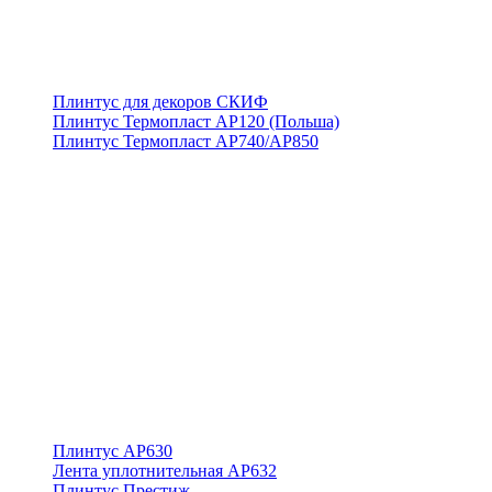
Плинтус для декоров СКИФ
Плинтус Термопласт АР120 (Польша)
Плинтус Термопласт АР740/АР850
Плинтус АР630
Лента уплотнительная АР632
Плинтус Престиж