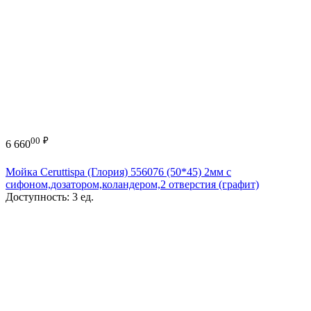
00
₽
6 660
Мойка Ceruttispa (Глория) 556076 (50*45) 2мм с
сифоном,дозатором,коландером,2 отверстия (графит)
Доступность:
3 ед.