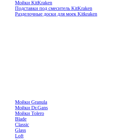
Мойки KitKraken
Подставки под смеситель KitKraken
Разделочные доски для моек Kitkraken
Мойки Granula
Мойки Dr.Gans
Мойки Tolero
Blade
Classic
Glass
Loft