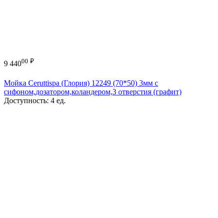
00
₽
9 440
Мойка Ceruttispa (Глория) 12249 (70*50) 3мм с
сифоном,дозатором,коландером,3 отверстия (графит)
Доступность:
4 ед.