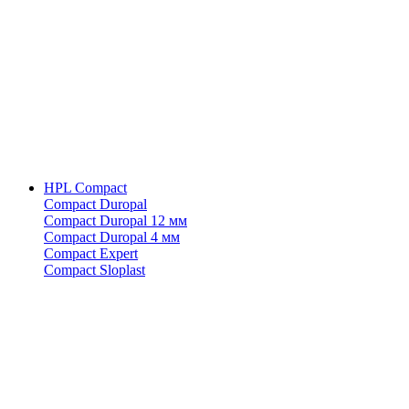
HPL Compact
Compact Duropal
Compact Duropal 12 мм
Compact Duropal 4 мм
Compact Expert
Compact Sloplast