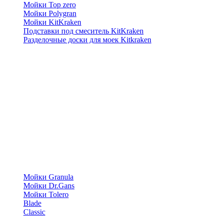
Мойки Top zero
Мойки Polygran
Мойки KitKraken
Подставки под смеситель KitKraken
Разделочные доски для моек Kitkraken
Мойки Granula
Мойки Dr.Gans
Мойки Tolero
Blade
Classic