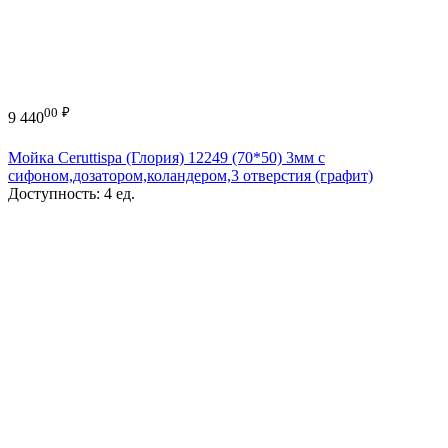
00
₽
9 440
Мойка Ceruttispa (Глория) 12249 (70*50) 3мм с
сифоном,дозатором,коландером,3 отверстия (графит)
Доступность:
4 ед.