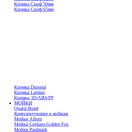
Кромка Скиф 50мм
Кромка Скиф 65мм
Кромка Duropal
Кромка Lamian
Кромка 3D/ABS/PP
МОЙКИ
Quartz Bond
Комплектующие к мойкам
Мойки Aflorn
Мойки Gerhans,Golden Fox
Мойки Paulmark