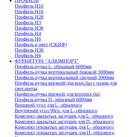
ПРОФИЛЬ
Профиль H10
Профиль H16
Профиль H28
Профиль H3
Профиль H38
Профиль H4
Профиль H6
Профиль в цвет (СКИФ)
Профиль H38
Профиль H6
ФУРНИТУРА "АЛЮМПОРТ"
Профиль-ручка L- образный,6000мм
Профиль-ручка вертикальный боковой,3000мм
Профиль-ручка вертикальный средний,3000мм
Профиль-ручка врезной для верх.баз с пазом для
свет.ленты
Профиль-ручка врезной для верхних баз
Профиль-ручка П- образный,6000мм
Внешний угол для L- образного
Внутрений угол 90гр. для L- образного
Комплект закрытых заглушек для L- образного
Комплект закрытых заглушек для П- образного
Комплект открытых заглушек для L- образного
Комплект открытых заглушек для П- образного