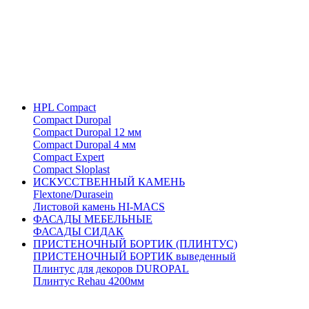
HPL Compact
Compact Duropal
Compact Duropal 12 мм
Compact Duropal 4 мм
Compact Expert
Compact Sloplast
ИСКУССТВЕННЫЙ КАМЕНЬ
Flextone/Durasein
Листовой камень HI-MACS
ФАСАДЫ МЕБЕЛЬНЫЕ
ФАСАДЫ СИДАК
ПРИСТЕНОЧНЫЙ БОРТИК (ПЛИНТУС)
ПРИСТЕНОЧНЫЙ БОРТИК выведенный
Плинтус для декоров DUROPAL
Плинтус Rehau 4200мм