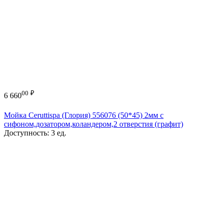
00
₽
6 660
Мойка Ceruttispa (Глория) 556076 (50*45) 2мм с
сифоном,дозатором,коландером,2 отверстия (графит)
Доступность:
3 ед.