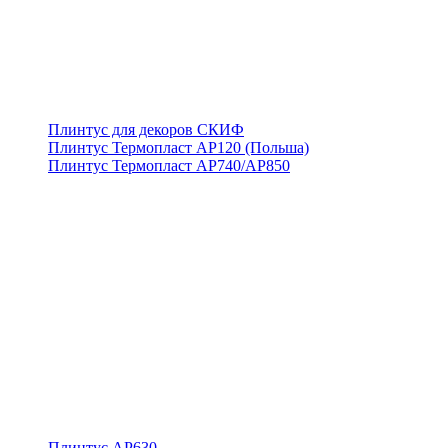
Плинтус для декоров СКИФ
Плинтус Термопласт АР120 (Польша)
Плинтус Термопласт АР740/АР850
Плинтус АР630