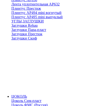
Лента уплотнительная АР632
Плинтус Престиж
Плинтус АР494 mini вогнутый
Плинтус АР495 mini выпуклый
УГЛЫ,ЗАГЛУШКИ
Заглушки Rehau
Заглушки Пара-пласт
Заглушки Престиж
Заглушки Скиф
ЦОКОЛЬ
Цоколь Сим-пласт
Цоколь ФМС (Россия)