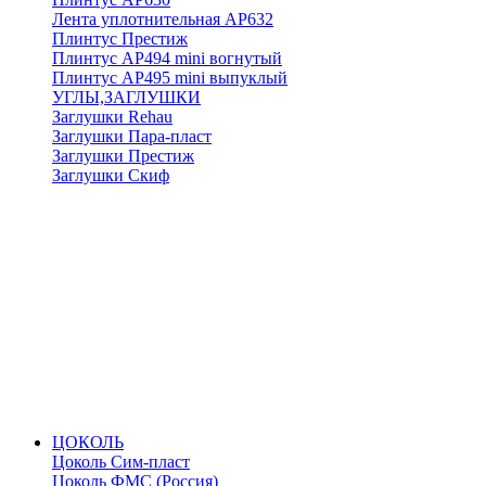
Лента уплотнительная АР632
Плинтус Престиж
Плинтус АР494 mini вогнутый
Плинтус АР495 mini выпуклый
УГЛЫ,ЗАГЛУШКИ
Заглушки Rehau
Заглушки Пара-пласт
Заглушки Престиж
Заглушки Скиф
ЦОКОЛЬ
Цоколь Сим-пласт
Цоколь ФМС (Россия)