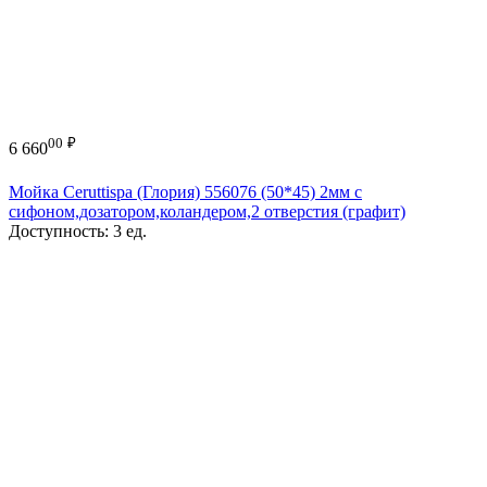
00
₽
6 660
Мойка Ceruttispa (Глория) 556076 (50*45) 2мм с
сифоном,дозатором,коландером,2 отверстия (графит)
Доступность:
3 ед.