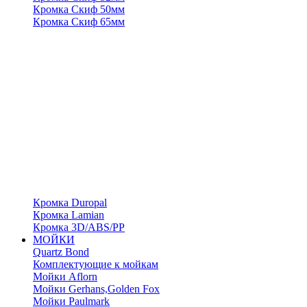
Кромка Скиф 50мм
Кромка Скиф 65мм
Кромка Duropal
Кромка Lamian
Кромка 3D/ABS/PP
МОЙКИ
Quartz Bond
Комплектующие к мойкам
Мойки Aflorn
Мойки Gerhans,Golden Fox
Мойки Paulmark