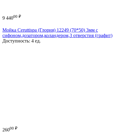
00
₽
9 440
Мойка Ceruttispa (Глория) 12249 (70*50) 3мм с
сифоном,дозатором,коландером,3 отверстия (графит)
Доступность:
4 ед.
00
₽
260