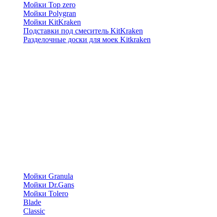
Мойки Top zero
Мойки Polygran
Мойки KitKraken
Подставки под смеситель KitKraken
Разделочные доски для моек Kitkraken
Мойки Granula
Мойки Dr.Gans
Мойки Tolero
Blade
Classic