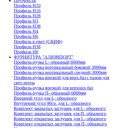
ПРОФИЛЬ
Профиль H10
Профиль H16
Профиль H28
Профиль H3
Профиль H38
Профиль H4
Профиль H6
Профиль в цвет (СКИФ)
Профиль H38
Профиль H6
ФУРНИТУРА "АЛЮМПОРТ"
Профиль-ручка L- образный,6000мм
Профиль-ручка вертикальный боковой,3000мм
Профиль-ручка вертикальный средний,3000мм
Профиль-ручка врезной для верх.баз с пазом для
свет.ленты
Профиль-ручка врезной для верхних баз
Профиль-ручка П- образный,6000мм
Внешний угол для L- образного
Внутрений угол 90гр. для L- образного
Комплект закрытых заглушек для L- образного
Комплект закрытых заглушек для П- образного
Комплект открытых заглушек для L- образного
Комплект открытых заглушек для П- образного