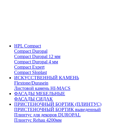
HPL Compact
Compact Duropal
Compact Duropal 12 мм
Compact Duropal 4 мм
Compact Expert
Compact Sloplast
ИСКУССТВЕННЫЙ КАМЕНЬ
Flextone/Durasein
Листовой камень HI-MACS
ФАСАДЫ МЕБЕЛЬНЫЕ
ФАСАДЫ СИДАК
ПРИСТЕНОЧНЫЙ БОРТИК (ПЛИНТУС)
ПРИСТЕНОЧНЫЙ БОРТИК выведенный
Плинтус для декоров DUROPAL
Плинтус Rehau 4200мм