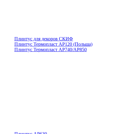
Плинтус для декоров СКИФ
Плинтус Термопласт АР120 (Польша)
Плинтус Термопласт АР740/АР850
Плинтус АР630