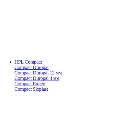
HPL Compact
Compact Duropal
Compact Duropal 12 мм
Compact Duropal 4 мм
Compact Expert
Compact Sloplast