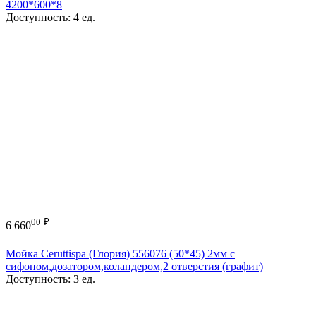
4200*600*8
Доступность:
4 ед.
00
₽
6 660
Мойка Ceruttispa (Глория) 556076 (50*45) 2мм с
сифоном,дозатором,коландером,2 отверстия (графит)
Доступность:
3 ед.