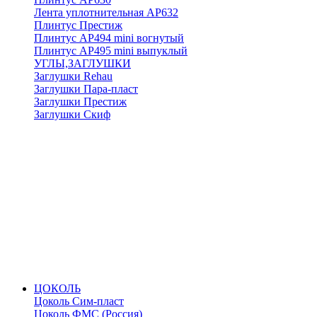
Лента уплотнительная АР632
Плинтус Престиж
Плинтус АР494 mini вогнутый
Плинтус АР495 mini выпуклый
УГЛЫ,ЗАГЛУШКИ
Заглушки Rehau
Заглушки Пара-пласт
Заглушки Престиж
Заглушки Скиф
ЦОКОЛЬ
Цоколь Сим-пласт
Цоколь ФМС (Россия)