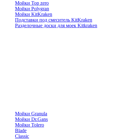
Мойки Top zero
Мойки Polygran
Мойки KitKraken
Подставки под смеситель KitKraken
Разделочные доски для моек Kitkraken
Мойки Granula
Мойки Dr.Gans
Мойки Tolero
Blade
Classic