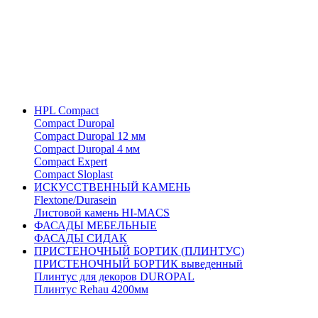
HPL Compact
Compact Duropal
Compact Duropal 12 мм
Compact Duropal 4 мм
Compact Expert
Compact Sloplast
ИСКУССТВЕННЫЙ КАМЕНЬ
Flextone/Durasein
Листовой камень HI-MACS
ФАСАДЫ МЕБЕЛЬНЫЕ
ФАСАДЫ СИДАК
ПРИСТЕНОЧНЫЙ БОРТИК (ПЛИНТУС)
ПРИСТЕНОЧНЫЙ БОРТИК выведенный
Плинтус для декоров DUROPAL
Плинтус Rehau 4200мм