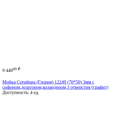
00
₽
9 440
Мойка Ceruttispa (Глория) 12249 (70*50) 3мм с
сифоном,дозатором,коландером,3 отверстия (графит)
Доступность:
4 ед.