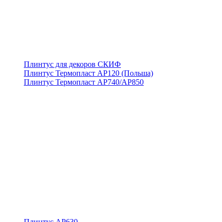
Плинтус для декоров СКИФ
Плинтус Термопласт АР120 (Польша)
Плинтус Термопласт АР740/АР850
Плинтус АР630