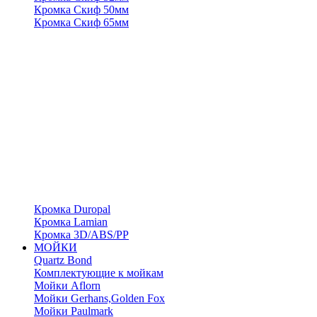
Кромка Скиф 50мм
Кромка Скиф 65мм
Кромка Duropal
Кромка Lamian
Кромка 3D/ABS/PP
МОЙКИ
Quartz Bond
Комплектующие к мойкам
Мойки Aflorn
Мойки Gerhans,Golden Fox
Мойки Paulmark