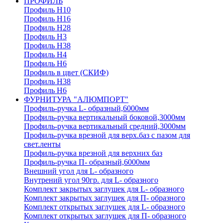
ПРОФИЛЬ
Профиль H10
Профиль H16
Профиль H28
Профиль H3
Профиль H38
Профиль H4
Профиль H6
Профиль в цвет (СКИФ)
Профиль H38
Профиль H6
ФУРНИТУРА "АЛЮМПОРТ"
Профиль-ручка L- образный,6000мм
Профиль-ручка вертикальный боковой,3000мм
Профиль-ручка вертикальный средний,3000мм
Профиль-ручка врезной для верх.баз с пазом для
свет.ленты
Профиль-ручка врезной для верхних баз
Профиль-ручка П- образный,6000мм
Внешний угол для L- образного
Внутрений угол 90гр. для L- образного
Комплект закрытых заглушек для L- образного
Комплект закрытых заглушек для П- образного
Комплект открытых заглушек для L- образного
Комплект открытых заглушек для П- образного