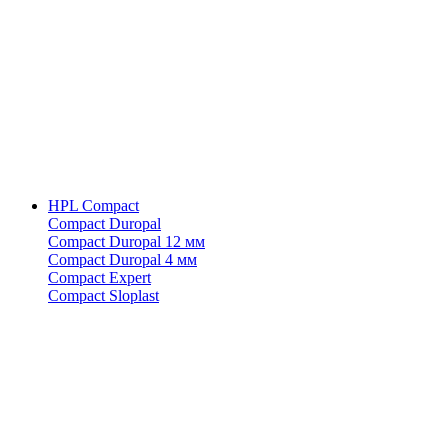
HPL Compact
Compact Duropal
Compact Duropal 12 мм
Compact Duropal 4 мм
Compact Expert
Compact Sloplast