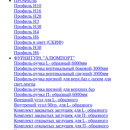
ПРОФИЛЬ
Профиль H10
Профиль H16
Профиль H28
Профиль H3
Профиль H38
Профиль H4
Профиль H6
Профиль в цвет (СКИФ)
Профиль H38
Профиль H6
ФУРНИТУРА "АЛЮМПОРТ"
Профиль-ручка L- образный,6000мм
Профиль-ручка вертикальный боковой,3000мм
Профиль-ручка вертикальный средний,3000мм
Профиль-ручка врезной для верх.баз с пазом для
свет.ленты
Профиль-ручка врезной для верхних баз
Профиль-ручка П- образный,6000мм
Внешний угол для L- образного
Внутрений угол 90гр. для L- образного
Комплект закрытых заглушек для L- образного
Комплект закрытых заглушек для П- образного
Комплект открытых заглушек для L- образного
Комплект открытых заглушек для П- образного