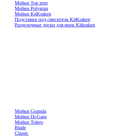
Мойки Top zero
Мойки Polygran
Мойки KitKraken
Подставки под смеситель KitKraken
Разделочные доски для моек Kitkraken
Мойки Granula
Мойки Dr.Gans
Мойки Tolero
Blade
Classic