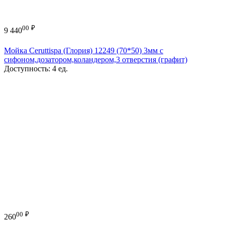
00
₽
9 440
Мойка Ceruttispa (Глория) 12249 (70*50) 3мм с
сифоном,дозатором,коландером,3 отверстия (графит)
Доступность:
4 ед.
00
₽
260