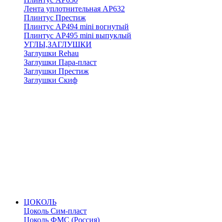
Лента уплотнительная АР632
Плинтус Престиж
Плинтус АР494 mini вогнутый
Плинтус АР495 mini выпуклый
УГЛЫ,ЗАГЛУШКИ
Заглушки Rehau
Заглушки Пара-пласт
Заглушки Престиж
Заглушки Скиф
ЦОКОЛЬ
Цоколь Сим-пласт
Цоколь ФМС (Россия)