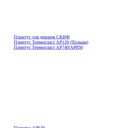
Плинтус для декоров СКИФ
Плинтус Термопласт АР120 (Польша)
Плинтус Термопласт АР740/АР850
Плинтус АР630