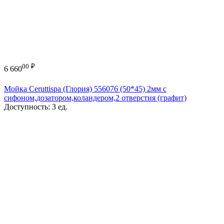
00
₽
6 660
Мойка Ceruttispa (Глория) 556076 (50*45) 2мм с
сифоном,дозатором,коландером,2 отверстия (графит)
Доступность:
3 ед.