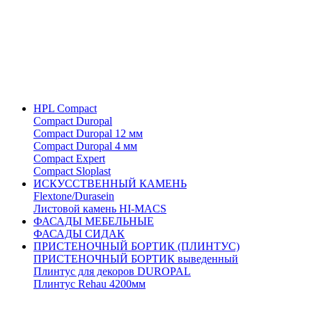
HPL Compact
Compact Duropal
Compact Duropal 12 мм
Compact Duropal 4 мм
Compact Expert
Compact Sloplast
ИСКУССТВЕННЫЙ КАМЕНЬ
Flextone/Durasein
Листовой камень HI-MACS
ФАСАДЫ МЕБЕЛЬНЫЕ
ФАСАДЫ СИДАК
ПРИСТЕНОЧНЫЙ БОРТИК (ПЛИНТУС)
ПРИСТЕНОЧНЫЙ БОРТИК выведенный
Плинтус для декоров DUROPAL
Плинтус Rehau 4200мм