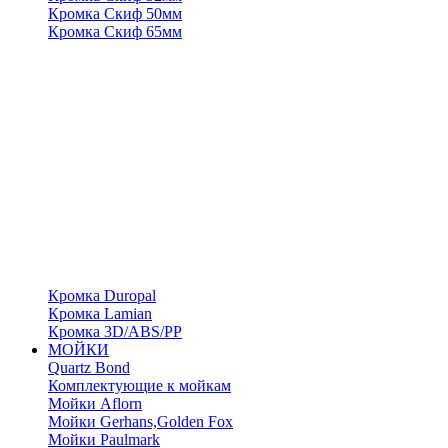
Кромка Скиф 50мм
Кромка Скиф 65мм
Кромка Duropal
Кромка Lamian
Кромка 3D/ABS/PP
МОЙКИ
Quartz Bond
Комплектующие к мойкам
Мойки Aflorn
Мойки Gerhans,Golden Fox
Мойки Paulmark