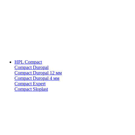
HPL Compact
Compact Duropal
Compact Duropal 12 мм
Compact Duropal 4 мм
Compact Expert
Compact Sloplast