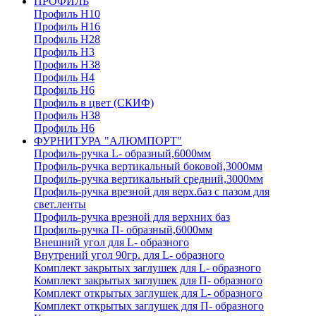
ПРОФИЛЬ
Профиль H10
Профиль H16
Профиль H28
Профиль H3
Профиль H38
Профиль H4
Профиль H6
Профиль в цвет (СКИФ)
Профиль H38
Профиль H6
ФУРНИТУРА "АЛЮМПОРТ"
Профиль-ручка L- образный,6000мм
Профиль-ручка вертикальный боковой,3000мм
Профиль-ручка вертикальный средний,3000мм
Профиль-ручка врезной для верх.баз с пазом для
свет.ленты
Профиль-ручка врезной для верхних баз
Профиль-ручка П- образный,6000мм
Внешний угол для L- образного
Внутрений угол 90гр. для L- образного
Комплект закрытых заглушек для L- образного
Комплект закрытых заглушек для П- образного
Комплект открытых заглушек для L- образного
Комплект открытых заглушек для П- образного