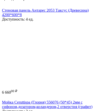
Стеновая панель Антарес 2053 Таксус (Древесина)
4200*600*8
Доступность:
4 ед.
00
₽
6 660
Мойка Ceruttispa (Глория) 556076 (50*45) 2мм с
сифоном,дозатором,коландером,2 отверстия (графит)