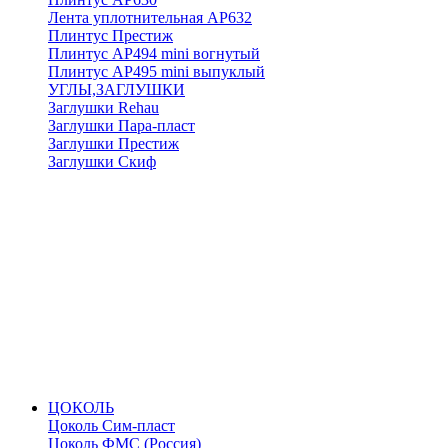
Лента уплотнительная АР632
Плинтус Престиж
Плинтус АР494 mini вогнутый
Плинтус АР495 mini выпуклый
УГЛЫ,ЗАГЛУШКИ
Заглушки Rehau
Заглушки Пара-пласт
Заглушки Престиж
Заглушки Скиф
ЦОКОЛЬ
Цоколь Сим-пласт
Цоколь ФМС (Россия)