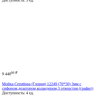
Доступность:
3 ед.
00
₽
9 440
Мойка Ceruttispa (Глория) 12249 (70*50) 3мм с
сифоном,дозатором,коландером,3 отверстия (графит)
Доступность:
4 ед.