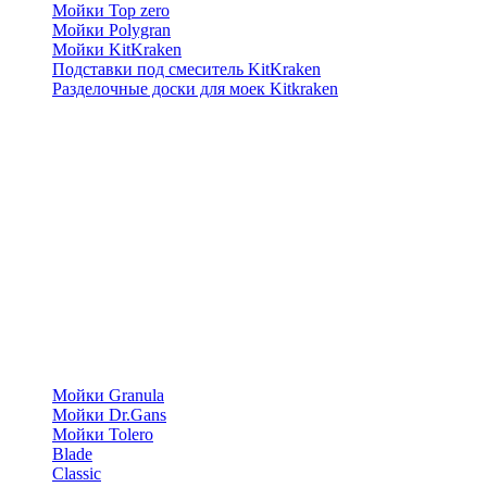
Мойки Top zero
Мойки Polygran
Мойки KitKraken
Подставки под смеситель KitKraken
Разделочные доски для моек Kitkraken
Мойки Granula
Мойки Dr.Gans
Мойки Tolero
Blade
Classic