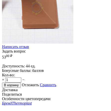
Написать отзыв
Задать вопрос
00
₽
53
Доступность:
44 ед.
Бонусные баллы:
баллов
Кол-во:
+
−
Отложить
Сравнить
В корзину
Доставка
Поделиться
Особенности цветопередачи
Бренд
Thermoplast