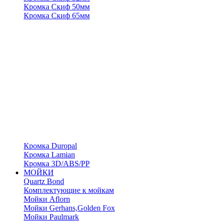
Кромка Скиф 50мм
Кромка Скиф 65мм
Кромка Duropal
Кромка Lamian
Кромка 3D/ABS/PP
МОЙКИ
Quartz Bond
Комплектующие к мойкам
Мойки Aflorn
Мойки Gerhans,Golden Fox
Мойки Paulmark