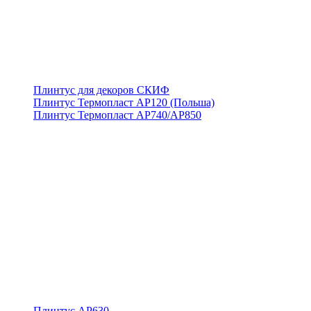
Плинтус для декоров СКИФ
Плинтус Термопласт АР120 (Польша)
Плинтус Термопласт АР740/АР850
Плинтус АР630