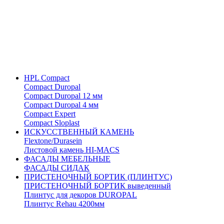
HPL Compact
Compact Duropal
Compact Duropal 12 мм
Compact Duropal 4 мм
Compact Expert
Compact Sloplast
ИСКУССТВЕННЫЙ КАМЕНЬ
Flextone/Durasein
Листовой камень HI-MACS
ФАСАДЫ МЕБЕЛЬНЫЕ
ФАСАДЫ СИДАК
ПРИСТЕНОЧНЫЙ БОРТИК (ПЛИНТУС)
ПРИСТЕНОЧНЫЙ БОРТИК выведенный
Плинтус для декоров DUROPAL
Плинтус Rehau 4200мм