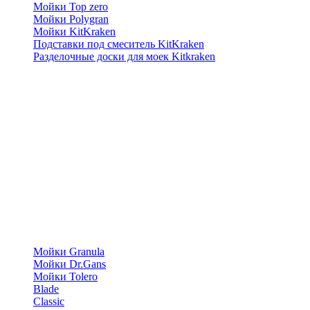
Мойки Top zero
Мойки Polygran
Мойки KitKraken
Подставки под смеситель KitKraken
Разделочные доски для моек Kitkraken
Мойки Granula
Мойки Dr.Gans
Мойки Tolero
Blade
Classic