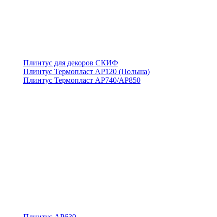
Плинтус для декоров СКИФ
Плинтус Термопласт АР120 (Польша)
Плинтус Термопласт АР740/АР850
Плинтус АР630