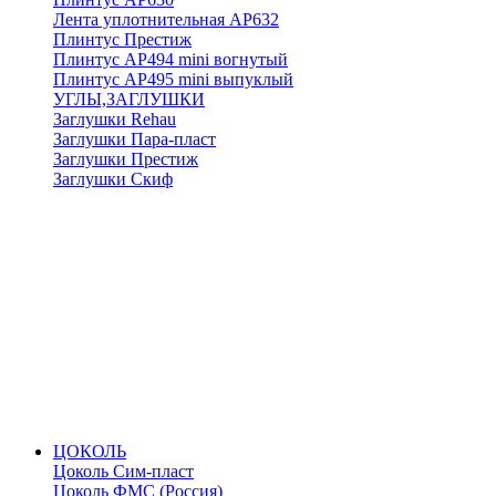
Лента уплотнительная АР632
Плинтус Престиж
Плинтус АР494 mini вогнутый
Плинтус АР495 mini выпуклый
УГЛЫ,ЗАГЛУШКИ
Заглушки Rehau
Заглушки Пара-пласт
Заглушки Престиж
Заглушки Скиф
ЦОКОЛЬ
Цоколь Сим-пласт
Цоколь ФМС (Россия)