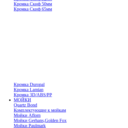
Кромка Скиф 50мм
Кромка Скиф 65мм
Кромка Duropal
Кромка Lamian
Кромка 3D/ABS/PP
МОЙКИ
Quartz Bond
Комплектующие к мойкам
Мойки Aflorn
Мойки Gerhans,Golden Fox
Мойки Paulmark