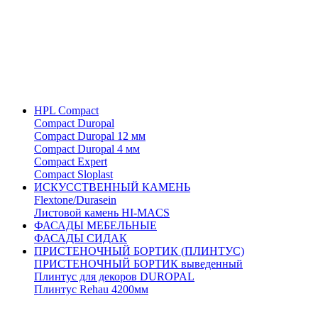
HPL Compact
Compact Duropal
Compact Duropal 12 мм
Compact Duropal 4 мм
Compact Expert
Compact Sloplast
ИСКУССТВЕННЫЙ КАМЕНЬ
Flextone/Durasein
Листовой камень HI-MACS
ФАСАДЫ МЕБЕЛЬНЫЕ
ФАСАДЫ СИДАК
ПРИСТЕНОЧНЫЙ БОРТИК (ПЛИНТУС)
ПРИСТЕНОЧНЫЙ БОРТИК выведенный
Плинтус для декоров DUROPAL
Плинтус Rehau 4200мм