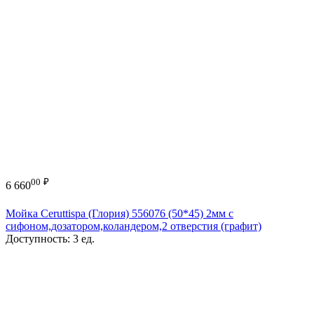
00
₽
6 660
Мойка Ceruttispa (Глория) 556076 (50*45) 2мм с
сифоном,дозатором,коландером,2 отверстия (графит)
Доступность:
3 ед.