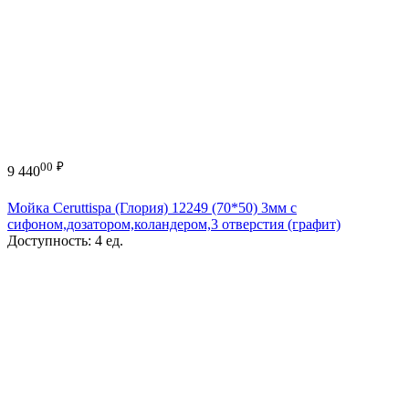
00
₽
9 440
Мойка Ceruttispa (Глория) 12249 (70*50) 3мм с
сифоном,дозатором,коландером,3 отверстия (графит)
Доступность:
4 ед.