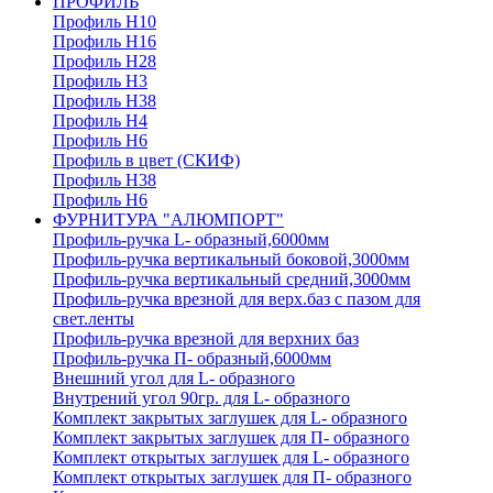
ПРОФИЛЬ
Профиль H10
Профиль H16
Профиль H28
Профиль H3
Профиль H38
Профиль H4
Профиль H6
Профиль в цвет (СКИФ)
Профиль H38
Профиль H6
ФУРНИТУРА "АЛЮМПОРТ"
Профиль-ручка L- образный,6000мм
Профиль-ручка вертикальный боковой,3000мм
Профиль-ручка вертикальный средний,3000мм
Профиль-ручка врезной для верх.баз с пазом для
свет.ленты
Профиль-ручка врезной для верхних баз
Профиль-ручка П- образный,6000мм
Внешний угол для L- образного
Внутрений угол 90гр. для L- образного
Комплект закрытых заглушек для L- образного
Комплект закрытых заглушек для П- образного
Комплект открытых заглушек для L- образного
Комплект открытых заглушек для П- образного