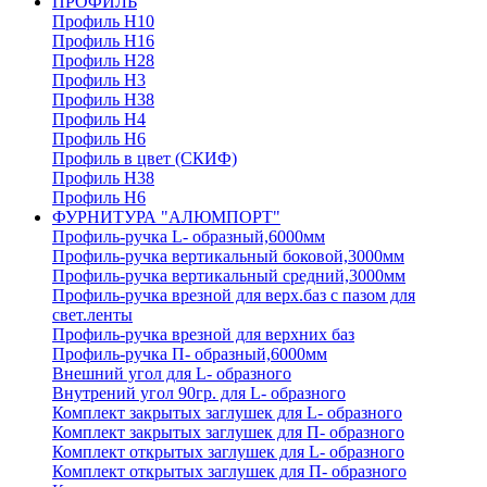
ПРОФИЛЬ
Профиль H10
Профиль H16
Профиль H28
Профиль H3
Профиль H38
Профиль H4
Профиль H6
Профиль в цвет (СКИФ)
Профиль H38
Профиль H6
ФУРНИТУРА "АЛЮМПОРТ"
Профиль-ручка L- образный,6000мм
Профиль-ручка вертикальный боковой,3000мм
Профиль-ручка вертикальный средний,3000мм
Профиль-ручка врезной для верх.баз с пазом для
свет.ленты
Профиль-ручка врезной для верхних баз
Профиль-ручка П- образный,6000мм
Внешний угол для L- образного
Внутрений угол 90гр. для L- образного
Комплект закрытых заглушек для L- образного
Комплект закрытых заглушек для П- образного
Комплект открытых заглушек для L- образного
Комплект открытых заглушек для П- образного