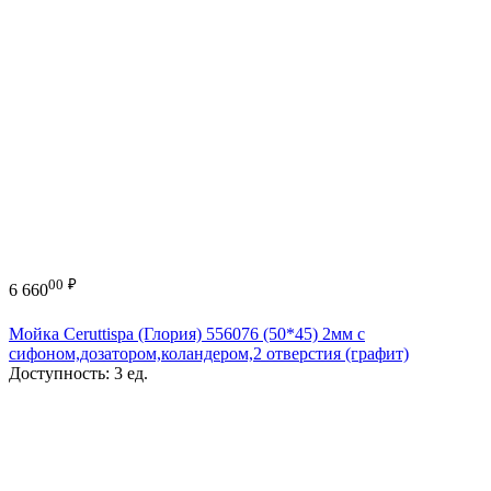
00
₽
6 660
Мойка Ceruttispa (Глория) 556076 (50*45) 2мм с
сифоном,дозатором,коландером,2 отверстия (графит)
Доступность:
3 ед.