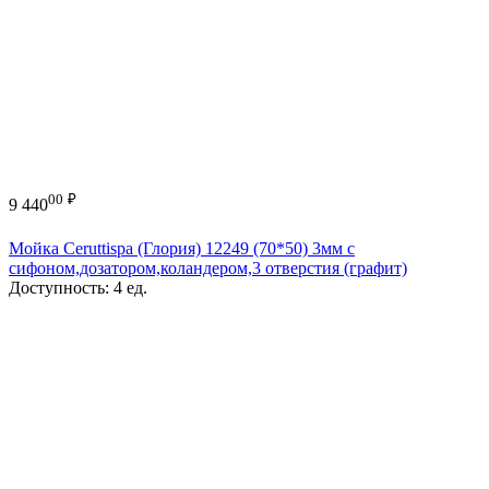
00
₽
9 440
Мойка Ceruttispa (Глория) 12249 (70*50) 3мм с
сифоном,дозатором,коландером,3 отверстия (графит)
Доступность:
4 ед.