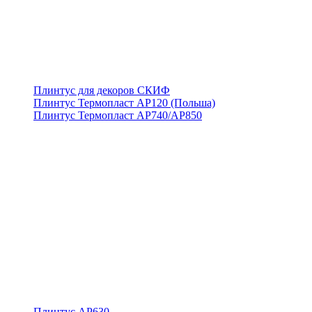
Плинтус для декоров СКИФ
Плинтус Термопласт АР120 (Польша)
Плинтус Термопласт АР740/АР850
Плинтус АР630