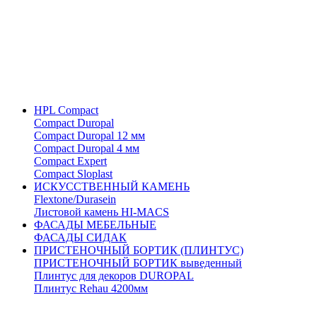
HPL Compact
Compact Duropal
Compact Duropal 12 мм
Compact Duropal 4 мм
Compact Expert
Compact Sloplast
ИСКУССТВЕННЫЙ КАМЕНЬ
Flextone/Durasein
Листовой камень HI-MACS
ФАСАДЫ МЕБЕЛЬНЫЕ
ФАСАДЫ СИДАК
ПРИСТЕНОЧНЫЙ БОРТИК (ПЛИНТУС)
ПРИСТЕНОЧНЫЙ БОРТИК выведенный
Плинтус для декоров DUROPAL
Плинтус Rehau 4200мм