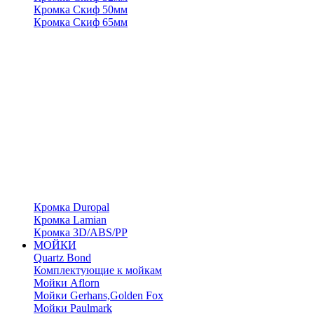
Кромка Скиф 50мм
Кромка Скиф 65мм
Кромка Duropal
Кромка Lamian
Кромка 3D/ABS/PP
МОЙКИ
Quartz Bond
Комплектующие к мойкам
Мойки Aflorn
Мойки Gerhans,Golden Fox
Мойки Paulmark