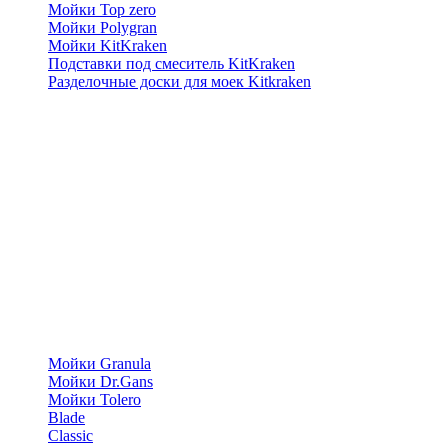
Мойки Top zero
Мойки Polygran
Мойки KitKraken
Подставки под смеситель KitKraken
Разделочные доски для моек Kitkraken
Мойки Granula
Мойки Dr.Gans
Мойки Tolero
Blade
Classic