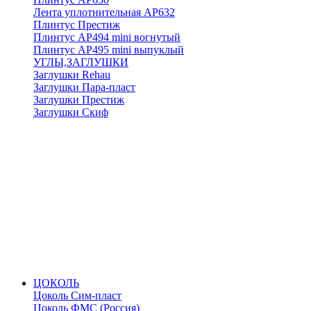
Лента уплотнительная АР632
Плинтус Престиж
Плинтус АР494 mini вогнутый
Плинтус АР495 mini выпуклый
УГЛЫ,ЗАГЛУШКИ
Заглушки Rehau
Заглушки Пара-пласт
Заглушки Престиж
Заглушки Скиф
ЦОКОЛЬ
Цоколь Сим-пласт
Цоколь ФМС (Россия)