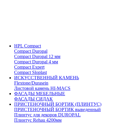
HPL Compact
Compact Duropal
Compact Duropal 12 мм
Compact Duropal 4 мм
Compact Expert
Compact Sloplast
ИСКУССТВЕННЫЙ КАМЕНЬ
Flextone/Durasein
Листовой камень HI-MACS
ФАСАДЫ МЕБЕЛЬНЫЕ
ФАСАДЫ СИДАК
ПРИСТЕНОЧНЫЙ БОРТИК (ПЛИНТУС)
ПРИСТЕНОЧНЫЙ БОРТИК выведенный
Плинтус для декоров DUROPAL
Плинтус Rehau 4200мм