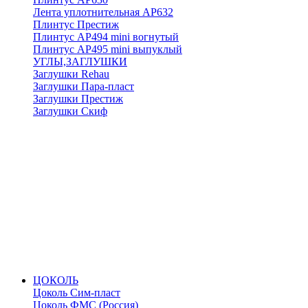
Лента уплотнительная АР632
Плинтус Престиж
Плинтус АР494 mini вогнутый
Плинтус АР495 mini выпуклый
УГЛЫ,ЗАГЛУШКИ
Заглушки Rehau
Заглушки Пара-пласт
Заглушки Престиж
Заглушки Скиф
ЦОКОЛЬ
Цоколь Сим-пласт
Цоколь ФМС (Россия)