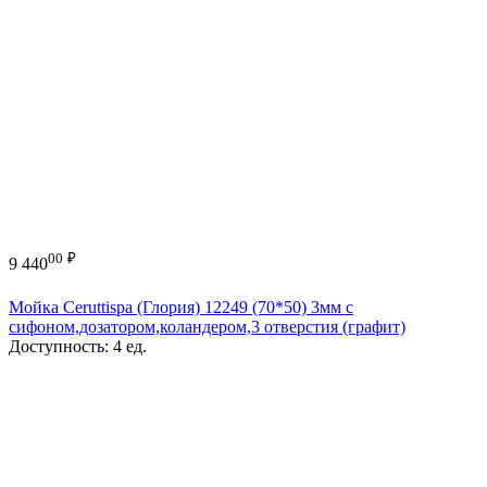
00
₽
9 440
Мойка Ceruttispa (Глория) 12249 (70*50) 3мм с
сифоном,дозатором,коландером,3 отверстия (графит)
Доступность:
4 ед.