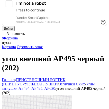
Войти
Запомнить
0
Корзина
пуста
Корзина
Оформить заказ
угол внешний АР495 черный
(202)
Главная
/
ПРИСТЕНОЧНЫЙ БОРТИК
(ПЛИНТУС)
/
УГЛЫ,ЗАГЛУШКИ
/
Заглушки Скиф
/
Углы,
заглушки АР494, АР495, АР630
/
угол внешний АР495 черный
(202)