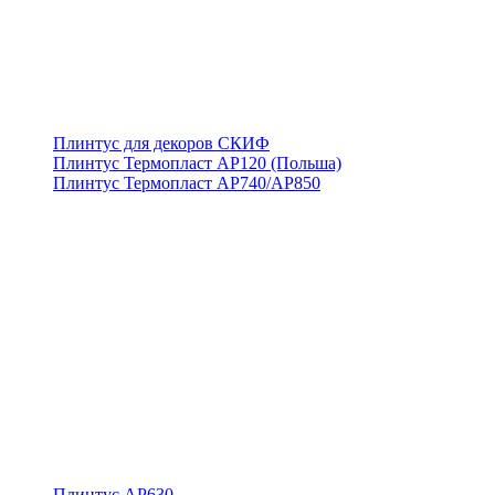
Плинтус для декоров СКИФ
Плинтус Термопласт АР120 (Польша)
Плинтус Термопласт АР740/АР850
Плинтус АР630