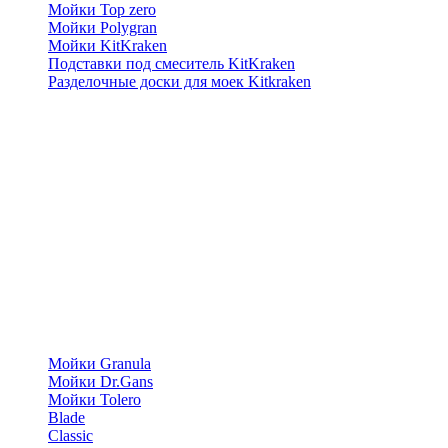
Мойки Top zero
Мойки Polygran
Мойки KitKraken
Подставки под смеситель KitKraken
Разделочные доски для моек Kitkraken
Мойки Granula
Мойки Dr.Gans
Мойки Tolero
Blade
Classic