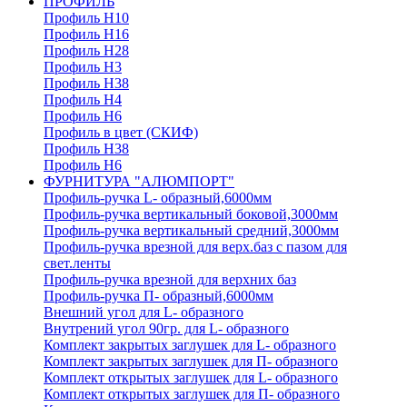
ПРОФИЛЬ
Профиль H10
Профиль H16
Профиль H28
Профиль H3
Профиль H38
Профиль H4
Профиль H6
Профиль в цвет (СКИФ)
Профиль H38
Профиль H6
ФУРНИТУРА "АЛЮМПОРТ"
Профиль-ручка L- образный,6000мм
Профиль-ручка вертикальный боковой,3000мм
Профиль-ручка вертикальный средний,3000мм
Профиль-ручка врезной для верх.баз с пазом для
свет.ленты
Профиль-ручка врезной для верхних баз
Профиль-ручка П- образный,6000мм
Внешний угол для L- образного
Внутрений угол 90гр. для L- образного
Комплект закрытых заглушек для L- образного
Комплект закрытых заглушек для П- образного
Комплект открытых заглушек для L- образного
Комплект открытых заглушек для П- образного