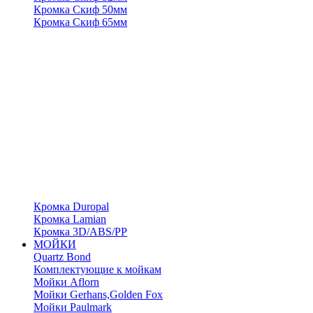
Кромка Скиф 50мм
Кромка Скиф 65мм
Кромка Duropal
Кромка Lamian
Кромка 3D/ABS/PP
МОЙКИ
Quartz Bond
Комплектующие к мойкам
Мойки Aflorn
Мойки Gerhans,Golden Fox
Мойки Paulmark