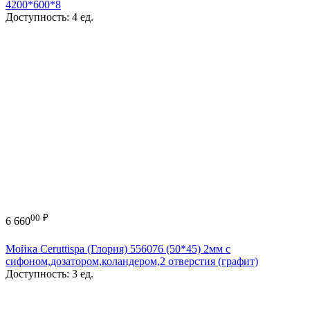
4200*600*8
Доступность:
4 ед.
00
₽
6 660
Мойка Ceruttispa (Глория) 556076 (50*45) 2мм с
сифоном,дозатором,коландером,2 отверстия (графит)
Доступность:
3 ед.