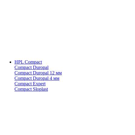
HPL Compact
Compact Duropal
Compact Duropal 12 мм
Compact Duropal 4 мм
Compact Expert
Compact Sloplast