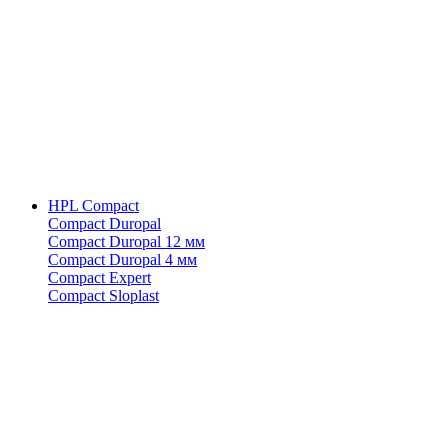
HPL Compact
Compact Duropal
Compact Duropal 12 мм
Compact Duropal 4 мм
Compact Expert
Compact Sloplast