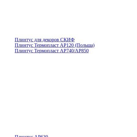
Плинтус для декоров СКИФ
Плинтус Термопласт АР120 (Польша)
Плинтус Термопласт АР740/АР850
Плинтус АР630