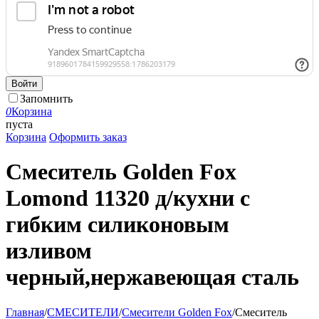
Войти
Запомнить
0
Корзина
пуста
Корзина
Оформить заказ
Смеситель Golden Fox
Lomond 11320 д/кухни с
гибким силиконовым
изливом
черный,нержавеющая сталь
Главная
/
СМЕСИТЕЛИ
/
Смесители Golden Fox
/
Смеситель