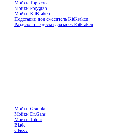
Мойки Top zero
Мойки Polygran
Мойки KitKraken
Подставки под смеситель KitKraken
Разделочные доски для моек Kitkraken
Мойки Granula
Мойки Dr.Gans
Мойки Tolero
Blade
Classic