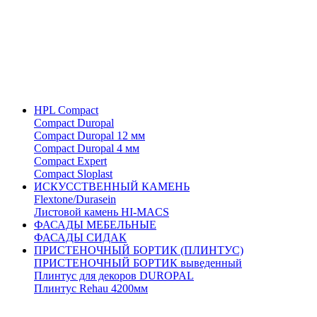
HPL Compact
Compact Duropal
Compact Duropal 12 мм
Compact Duropal 4 мм
Compact Expert
Compact Sloplast
ИСКУССТВЕННЫЙ КАМЕНЬ
Flextone/Durasein
Листовой камень HI-MACS
ФАСАДЫ МЕБЕЛЬНЫЕ
ФАСАДЫ СИДАК
ПРИСТЕНОЧНЫЙ БОРТИК (ПЛИНТУС)
ПРИСТЕНОЧНЫЙ БОРТИК выведенный
Плинтус для декоров DUROPAL
Плинтус Rehau 4200мм