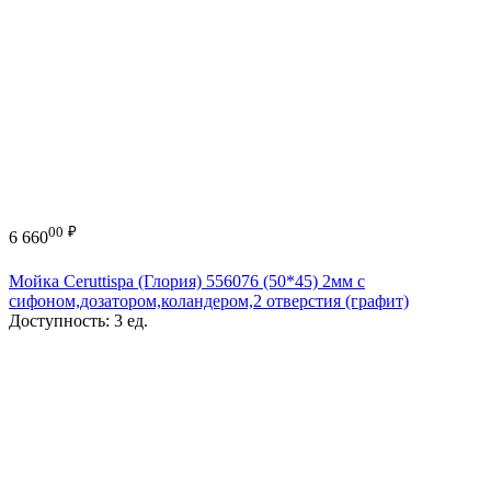
00
₽
6 660
Мойка Ceruttispa (Глория) 556076 (50*45) 2мм с
сифоном,дозатором,коландером,2 отверстия (графит)
Доступность:
3 ед.