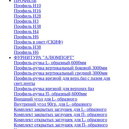
ПРОФИЛЬ
Профиль H10
Профиль H16
Профиль H28
Профиль H3
Профиль H38
Профиль H4
Профиль H6
Профиль в цвет (СКИФ)
Профиль H38
Профиль H6
ФУРНИТУРА "АЛЮМПОРТ"
Профиль-ручка L- образный,6000мм
Профиль-ручка вертикальный боковой,3000мм
Профиль-ручка вертикальный средний,3000мм
Профиль-ручка врезной для верх.баз с пазом для
свет.ленты
Профиль-ручка врезной для верхних баз
Профиль-ручка П- образный,6000мм
Внешний угол для L- образного
Внутрений угол 90гр. для L- образного
Комплект закрытых заглушек для L- образного
Комплект закрытых заглушек для П- образного
Комплект открытых заглушек для L- образного
Комплект открытых заглушек для П- образного