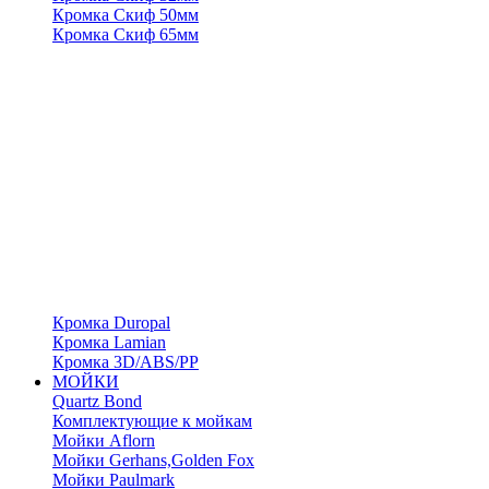
Кромка Скиф 50мм
Кромка Скиф 65мм
Кромка Duropal
Кромка Lamian
Кромка 3D/ABS/PP
МОЙКИ
Quartz Bond
Комплектующие к мойкам
Мойки Aflorn
Мойки Gerhans,Golden Fox
Мойки Paulmark