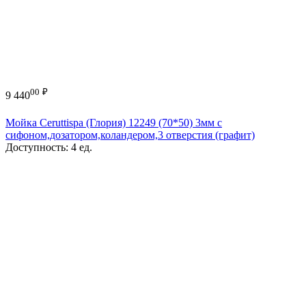
00
₽
9 440
Мойка Ceruttispa (Глория) 12249 (70*50) 3мм с
сифоном,дозатором,коландером,3 отверстия (графит)
Доступность:
4 ед.