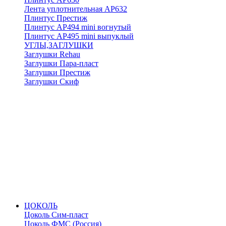
Лента уплотнительная АР632
Плинтус Престиж
Плинтус АР494 mini вогнутый
Плинтус АР495 mini выпуклый
УГЛЫ,ЗАГЛУШКИ
Заглушки Rehau
Заглушки Пара-пласт
Заглушки Престиж
Заглушки Скиф
ЦОКОЛЬ
Цоколь Сим-пласт
Цоколь ФМС (Россия)