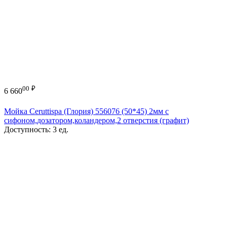
00
₽
6 660
Мойка Ceruttispa (Глория) 556076 (50*45) 2мм с
сифоном,дозатором,коландером,2 отверстия (графит)
Доступность:
3 ед.