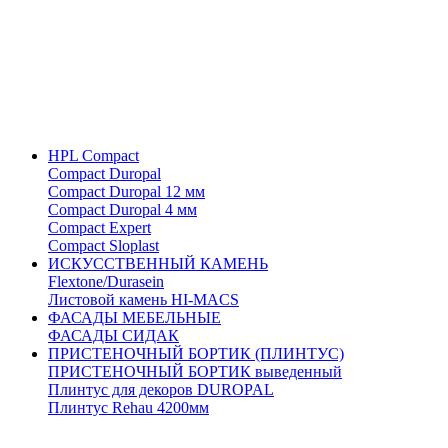
HPL Compact
Compact Duropal
Compact Duropal 12 мм
Compact Duropal 4 мм
Compact Expert
Compact Sloplast
ИСКУССТВЕННЫЙ КАМЕНЬ
Flextone/Durasein
Листовой камень HI-MACS
ФАСАДЫ МЕБЕЛЬНЫЕ
ФАСАДЫ СИДАК
ПРИСТЕНОЧНЫЙ БОРТИК (ПЛИНТУС)
ПРИСТЕНОЧНЫЙ БОРТИК выведенный
Плинтус для декоров DUROPAL
Плинтус Rehau 4200мм