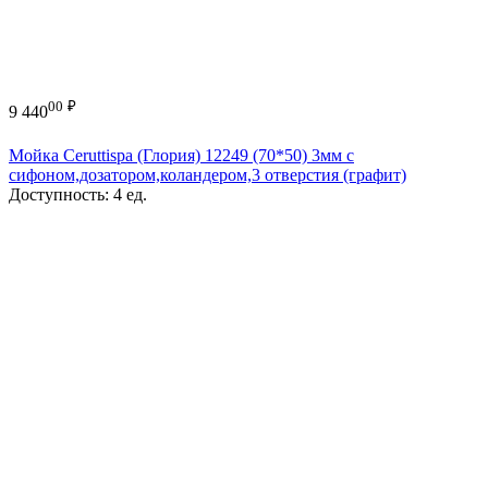
00
₽
9 440
Мойка Ceruttispa (Глория) 12249 (70*50) 3мм с
сифоном,дозатором,коландером,3 отверстия (графит)
Доступность:
4 ед.