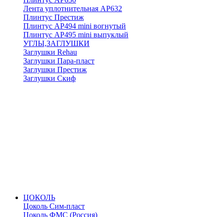
Лента уплотнительная АР632
Плинтус Престиж
Плинтус АР494 mini вогнутый
Плинтус АР495 mini выпуклый
УГЛЫ,ЗАГЛУШКИ
Заглушки Rehau
Заглушки Пара-пласт
Заглушки Престиж
Заглушки Скиф
ЦОКОЛЬ
Цоколь Сим-пласт
Цоколь ФМС (Россия)