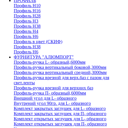
ПРОФИЛЬ
Профиль H10
Профиль H16
Профиль H28
Профиль H3
Профиль H38
Профиль H4
Профиль H6
Профиль в цвет (СКИФ)
Профиль H38
Профиль H6
ФУРНИТУРА "АЛЮМПОРТ"
Профиль-ручка L- образный,6000мм
Профиль-ручка вертикальный боковой,3000мм
Профиль-ручка вертикальный средний,3000мм
Профиль-ручка врезной для верх.баз с пазом для
свет.ленты
Профиль-ручка врезной для верхних баз
Профиль-ручка П- образный,6000мм
Внешний угол для L- образного
Внутрений угол 90гр. для L- образного
Комплект закрытых заглушек для L- образного
Комплект закрытых заглушек для П- образного
Комплект открытых заглушек для L- образного
Комплект открытых заглушек для П- образного