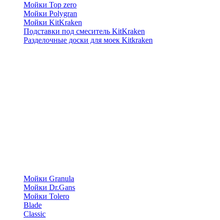
Мойки Top zero
Мойки Polygran
Мойки KitKraken
Подставки под смеситель KitKraken
Разделочные доски для моек Kitkraken
Мойки Granula
Мойки Dr.Gans
Мойки Tolero
Blade
Classic