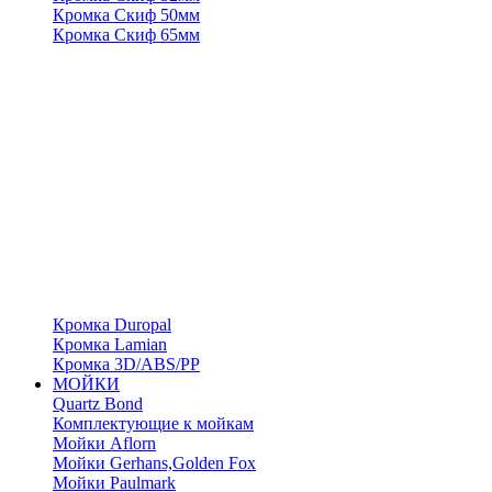
Кромка Скиф 50мм
Кромка Скиф 65мм
Кромка Duropal
Кромка Lamian
Кромка 3D/ABS/PP
МОЙКИ
Quartz Bond
Комплектующие к мойкам
Мойки Aflorn
Мойки Gerhans,Golden Fox
Мойки Paulmark