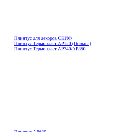
Плинтус для декоров СКИФ
Плинтус Термопласт АР120 (Польша)
Плинтус Термопласт АР740/АР850
Плинтус АР630