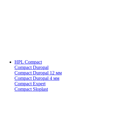
HPL Compact
Compact Duropal
Compact Duropal 12 мм
Compact Duropal 4 мм
Compact Expert
Compact Sloplast