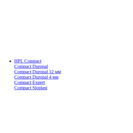
HPL Compact
Compact Duropal
Compact Duropal 12 мм
Compact Duropal 4 мм
Compact Expert
Compact Sloplast