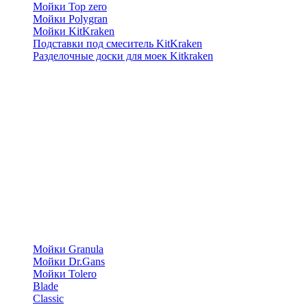
Мойки Top zero
Мойки Polygran
Мойки KitKraken
Подставки под смеситель KitKraken
Разделочные доски для моек Kitkraken
Мойки Granula
Мойки Dr.Gans
Мойки Tolero
Blade
Classic