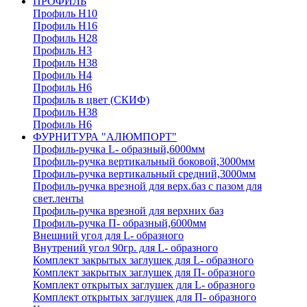
ПРОФИЛЬ
Профиль H10
Профиль H16
Профиль H28
Профиль H3
Профиль H38
Профиль H4
Профиль H6
Профиль в цвет (СКИФ)
Профиль H38
Профиль H6
ФУРНИТУРА "АЛЮМПОРТ"
Профиль-ручка L- образный,6000мм
Профиль-ручка вертикальный боковой,3000мм
Профиль-ручка вертикальный средний,3000мм
Профиль-ручка врезной для верх.баз с пазом для
свет.ленты
Профиль-ручка врезной для верхних баз
Профиль-ручка П- образный,6000мм
Внешний угол для L- образного
Внутрений угол 90гр. для L- образного
Комплект закрытых заглушек для L- образного
Комплект закрытых заглушек для П- образного
Комплект открытых заглушек для L- образного
Комплект открытых заглушек для П- образного