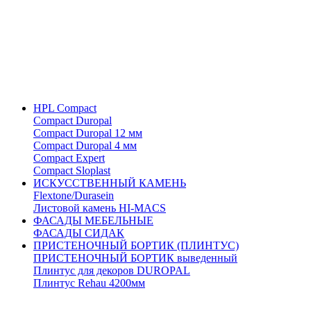
HPL Compact
Compact Duropal
Compact Duropal 12 мм
Compact Duropal 4 мм
Compact Expert
Compact Sloplast
ИСКУССТВЕННЫЙ КАМЕНЬ
Flextone/Durasein
Листовой камень HI-MACS
ФАСАДЫ МЕБЕЛЬНЫЕ
ФАСАДЫ СИДАК
ПРИСТЕНОЧНЫЙ БОРТИК (ПЛИНТУС)
ПРИСТЕНОЧНЫЙ БОРТИК выведенный
Плинтус для декоров DUROPAL
Плинтус Rehau 4200мм