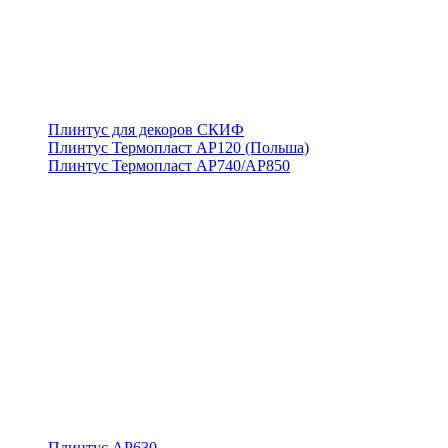
Плинтус для декоров СКИФ
Плинтус Термопласт АР120 (Польша)
Плинтус Термопласт АР740/АР850
Плинтус АР630