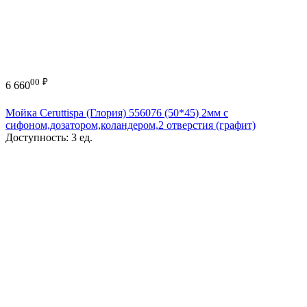
00
₽
6 660
Мойка Ceruttispa (Глория) 556076 (50*45) 2мм с
сифоном,дозатором,коландером,2 отверстия (графит)
Доступность:
3 ед.