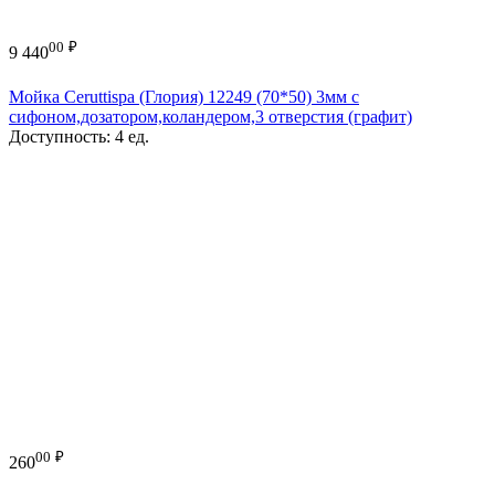
00
₽
9 440
Мойка Ceruttispa (Глория) 12249 (70*50) 3мм с
сифоном,дозатором,коландером,3 отверстия (графит)
Доступность:
4 ед.
00
₽
260