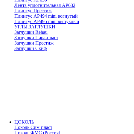
Лента уплотнительная АР632
Плинтус Престиж
Плинтус АР494 mini вогнутый
Плинтус АР495 mini выпуклый
УГЛЫ,ЗАГЛУШКИ
Заглушки Rehau
Заглушки Пара-пласт
Заглушки Престиж
Заглушки Скиф
ЦОКОЛЬ
Цоколь Сим-пласт
Цоколь ФМС (Россия)