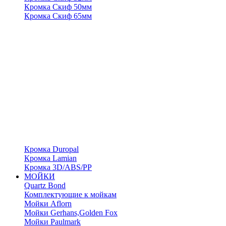
Кромка Скиф 50мм
Кромка Скиф 65мм
Кромка Duropal
Кромка Lamian
Кромка 3D/ABS/PP
МОЙКИ
Quartz Bond
Комплектующие к мойкам
Мойки Aflorn
Мойки Gerhans,Golden Fox
Мойки Paulmark