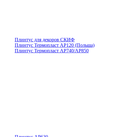
Плинтус для декоров СКИФ
Плинтус Термопласт АР120 (Польша)
Плинтус Термопласт АР740/АР850
Плинтус АР630