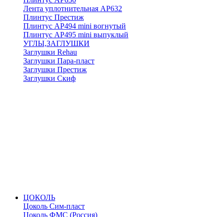
Лента уплотнительная АР632
Плинтус Престиж
Плинтус АР494 mini вогнутый
Плинтус АР495 mini выпуклый
УГЛЫ,ЗАГЛУШКИ
Заглушки Rehau
Заглушки Пара-пласт
Заглушки Престиж
Заглушки Скиф
ЦОКОЛЬ
Цоколь Сим-пласт
Цоколь ФМС (Россия)