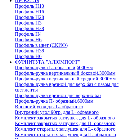
ПРОФИЛЬ
Профиль H10
Профиль H16
Профиль H28
Профиль H3
Профиль H38
Профиль H4
Профиль H6
Профиль в цвет (СКИФ)
Профиль H38
Профиль H6
ФУРНИТУРА "АЛЮМПОРТ"
Профиль-ручка L- образный,6000мм
Профиль-ручка вертикальный боковой,3000мм
Профиль-ручка вертикальный средний,3000мм
Профиль-ручка врезной для верх.баз с пазом для
свет.ленты
Профиль-ручка врезной для верхних баз
Профиль-ручка П- образный,6000мм
Внешний угол для L- образного
Внутрений угол 90гр. для L- образного
Комплект закрытых заглушек для L- образного
Комплект закрытых заглушек для П- образного
Комплект открытых заглушек для L- образного
Комплект открытых заглушек для П- образного