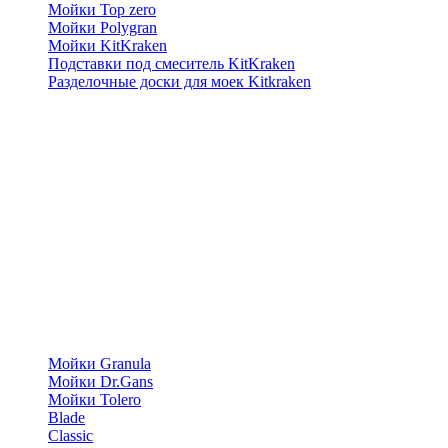
Мойки Top zero
Мойки Polygran
Мойки KitKraken
Подставки под смеситель KitKraken
Разделочные доски для моек Kitkraken
Мойки Granula
Мойки Dr.Gans
Мойки Tolero
Blade
Classic