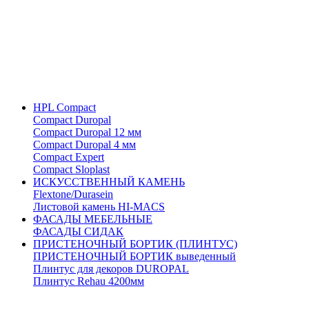
HPL Compact
Compact Duropal
Compact Duropal 12 мм
Compact Duropal 4 мм
Compact Expert
Compact Sloplast
ИСКУССТВЕННЫЙ КАМЕНЬ
Flextone/Durasein
Листовой камень HI-MACS
ФАСАДЫ МЕБЕЛЬНЫЕ
ФАСАДЫ СИДАК
ПРИСТЕНОЧНЫЙ БОРТИК (ПЛИНТУС)
ПРИСТЕНОЧНЫЙ БОРТИК выведенный
Плинтус для декоров DUROPAL
Плинтус Rehau 4200мм