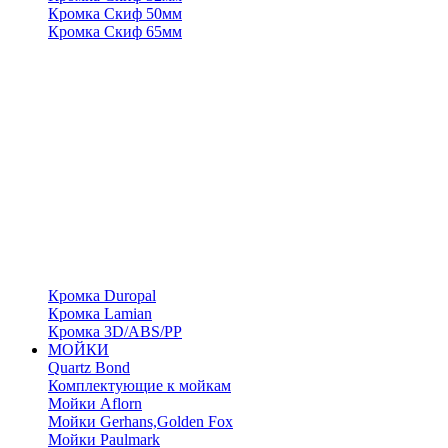
Кромка Скиф 50мм
Кромка Скиф 65мм
Кромка Duropal
Кромка Lamian
Кромка 3D/ABS/PP
МОЙКИ
Quartz Bond
Комплектующие к мойкам
Мойки Aflorn
Мойки Gerhans,Golden Fox
Мойки Paulmark