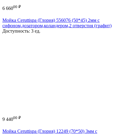
00
₽
6 660
Мойка Ceruttispa (Глория) 556076 (50*45) 2мм с
сифоном,дозатором,коландером,2 отверстия (графит)
Доступность:
3 ед.
00
₽
9 440
Мойка Ceruttispa (Глория) 12249 (70*50) 3мм с