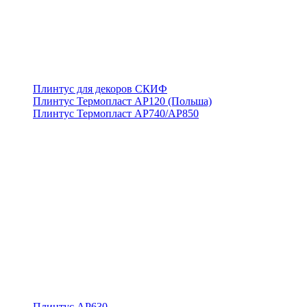
Плинтус для декоров СКИФ
Плинтус Термопласт АР120 (Польша)
Плинтус Термопласт АР740/АР850
Плинтус АР630