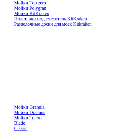
Мойки Top zero
Мойки Polygran
Мойки KitKraken
Подставки под смеситель KitKraken
Разделочные доски для моек Kitkraken
Мойки Granula
Мойки Dr.Gans
Мойки Tolero
Blade
Classic