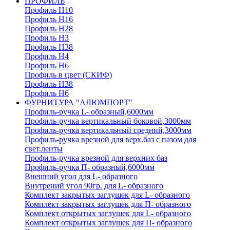
ПРОФИЛЬ
Профиль H10
Профиль H16
Профиль H28
Профиль H3
Профиль H38
Профиль H4
Профиль H6
Профиль в цвет (СКИФ)
Профиль H38
Профиль H6
ФУРНИТУРА "АЛЮМПОРТ"
Профиль-ручка L- образный,6000мм
Профиль-ручка вертикальный боковой,3000мм
Профиль-ручка вертикальный средний,3000мм
Профиль-ручка врезной для верх.баз с пазом для
свет.ленты
Профиль-ручка врезной для верхних баз
Профиль-ручка П- образный,6000мм
Внешний угол для L- образного
Внутрений угол 90гр. для L- образного
Комплект закрытых заглушек для L- образного
Комплект закрытых заглушек для П- образного
Комплект открытых заглушек для L- образного
Комплект открытых заглушек для П- образного