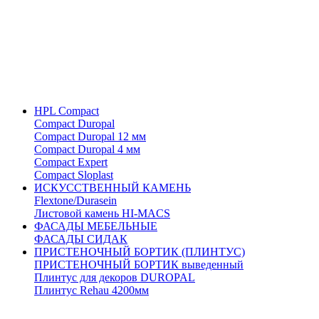
HPL Compact
Compact Duropal
Compact Duropal 12 мм
Compact Duropal 4 мм
Compact Expert
Compact Sloplast
ИСКУССТВЕННЫЙ КАМЕНЬ
Flextone/Durasein
Листовой камень HI-MACS
ФАСАДЫ МЕБЕЛЬНЫЕ
ФАСАДЫ СИДАК
ПРИСТЕНОЧНЫЙ БОРТИК (ПЛИНТУС)
ПРИСТЕНОЧНЫЙ БОРТИК выведенный
Плинтус для декоров DUROPAL
Плинтус Rehau 4200мм