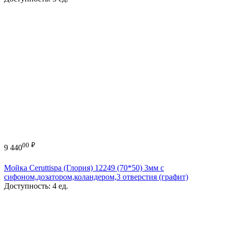
00
₽
9 440
Мойка Ceruttispa (Глория) 12249 (70*50) 3мм с
сифоном,дозатором,коландером,3 отверстия (графит)
Доступность:
4 ед.