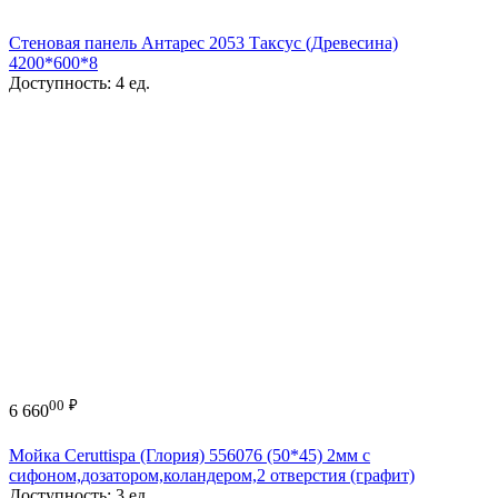
Стеновая панель Антарес 2053 Таксус (Древесина)
4200*600*8
Доступность:
4 ед.
00
₽
6 660
Мойка Ceruttispa (Глория) 556076 (50*45) 2мм с
сифоном,дозатором,коландером,2 отверстия (графит)
Доступность:
3 ед.