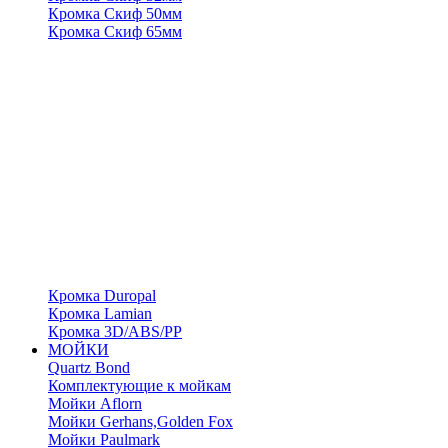
Кромка Скиф 50мм
Кромка Скиф 65мм
Кромка Duropal
Кромка Lamian
Кромка 3D/ABS/PP
МОЙКИ
Quartz Bond
Комплектующие к мойкам
Мойки Aflorn
Мойки Gerhans,Golden Fox
Мойки Paulmark