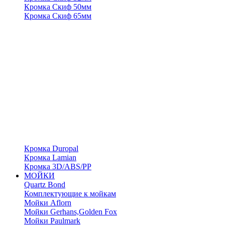
Кромка Скиф 50мм
Кромка Скиф 65мм
Кромка Duropal
Кромка Lamian
Кромка 3D/ABS/PP
МОЙКИ
Quartz Bond
Комплектующие к мойкам
Мойки Aflorn
Мойки Gerhans,Golden Fox
Мойки Paulmark