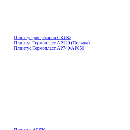
Плинтус для декоров СКИФ
Плинтус Термопласт АР120 (Польша)
Плинтус Термопласт АР740/АР850
Плинтус АР630