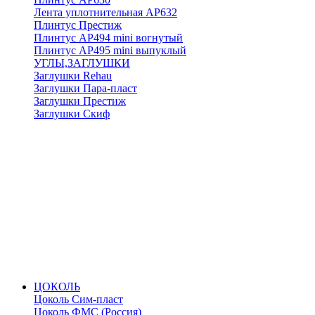
Лента уплотнительная АР632
Плинтус Престиж
Плинтус АР494 mini вогнутый
Плинтус АР495 mini выпуклый
УГЛЫ,ЗАГЛУШКИ
Заглушки Rehau
Заглушки Пара-пласт
Заглушки Престиж
Заглушки Скиф
ЦОКОЛЬ
Цоколь Сим-пласт
Цоколь ФМС (Россия)