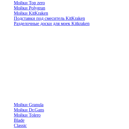
Мойки Top zero
Мойки Polygran
Мойки KitKraken
Подставки под смеситель KitKraken
Разделочные доски для моек Kitkraken
Мойки Granula
Мойки Dr.Gans
Мойки Tolero
Blade
Classic