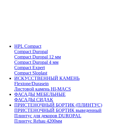
HPL Compact
Compact Duropal
Compact Duropal 12 мм
Compact Duropal 4 мм
Compact Expert
Compact Sloplast
ИСКУССТВЕННЫЙ КАМЕНЬ
Flextone/Durasein
Листовой камень HI-MACS
ФАСАДЫ МЕБЕЛЬНЫЕ
ФАСАДЫ СИДАК
ПРИСТЕНОЧНЫЙ БОРТИК (ПЛИНТУС)
ПРИСТЕНОЧНЫЙ БОРТИК выведенный
Плинтус для декоров DUROPAL
Плинтус Rehau 4200мм