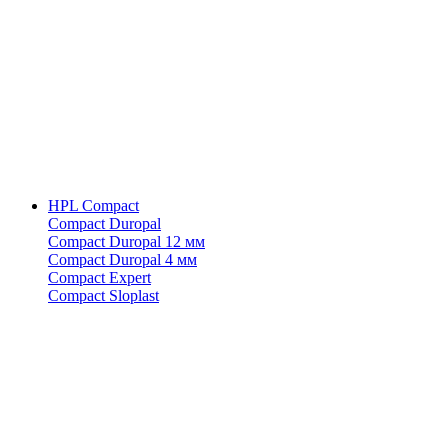
HPL Compact
Compact Duropal
Compact Duropal 12 мм
Compact Duropal 4 мм
Compact Expert
Compact Sloplast