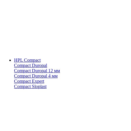
HPL Compact
Compact Duropal
Compact Duropal 12 мм
Compact Duropal 4 мм
Compact Expert
Compact Sloplast