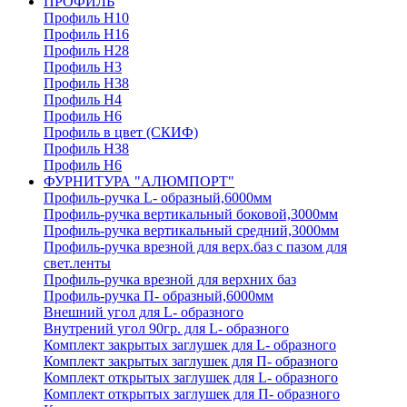
ПРОФИЛЬ
Профиль H10
Профиль H16
Профиль H28
Профиль H3
Профиль H38
Профиль H4
Профиль H6
Профиль в цвет (СКИФ)
Профиль H38
Профиль H6
ФУРНИТУРА "АЛЮМПОРТ"
Профиль-ручка L- образный,6000мм
Профиль-ручка вертикальный боковой,3000мм
Профиль-ручка вертикальный средний,3000мм
Профиль-ручка врезной для верх.баз с пазом для
свет.ленты
Профиль-ручка врезной для верхних баз
Профиль-ручка П- образный,6000мм
Внешний угол для L- образного
Внутрений угол 90гр. для L- образного
Комплект закрытых заглушек для L- образного
Комплект закрытых заглушек для П- образного
Комплект открытых заглушек для L- образного
Комплект открытых заглушек для П- образного