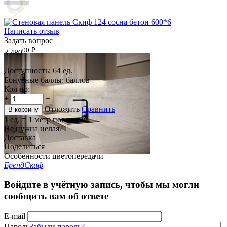
Написать отзыв
Задать вопрос
00
₽
3 480
Доступность:
64 ед.
Бонусные баллы:
баллов
Кол-во:
+
−
Отложить
Сравнить
В корзину
1 ед. = 1 метр погонный
Не нужна целая?
Доставка
Поделиться
Особенности цветопередачи
Бренд
Скиф
Войдите в учётную запись, чтобы мы могли
сообщить вам об ответе
E-mail
Пароль
Забыли пароль?