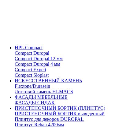
HPL Compact
Compact Duropal
Compact Duropal 12 мм
Compact Duropal 4 мм
Compact Expert
Compact Sloplast
ИСКУССТВЕННЫЙ КАМЕНЬ
Flextone/Durasein
Листовой камень HI-MACS
ФАСАДЫ МЕБЕЛЬНЫЕ
ФАСАДЫ СИДАК
ПРИСТЕНОЧНЫЙ БОРТИК (ПЛИНТУС)
ПРИСТЕНОЧНЫЙ БОРТИК выведенный
Плинтус для декоров DUROPAL
Плинтус Rehau 4200мм