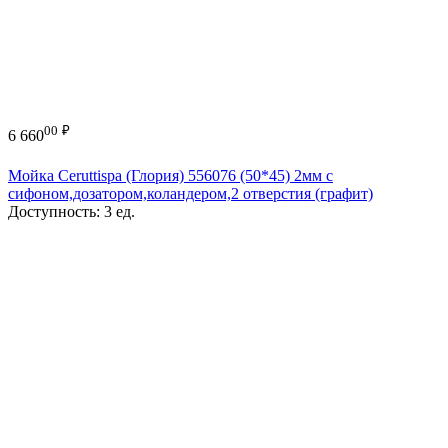
00
₽
6 660
Мойка Ceruttispa (Глория) 556076 (50*45) 2мм с
сифоном,дозатором,коландером,2 отверстия (графит)
Доступность:
3 ед.