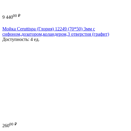
00
₽
9 440
Мойка Ceruttispa (Глория) 12249 (70*50) 3мм с
сифоном,дозатором,коландером,3 отверстия (графит)
Доступность:
4 ед.
00
₽
260