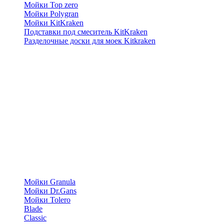
Мойки Top zero
Мойки Polygran
Мойки KitKraken
Подставки под смеситель KitKraken
Разделочные доски для моек Kitkraken
Мойки Granula
Мойки Dr.Gans
Мойки Tolero
Blade
Classic