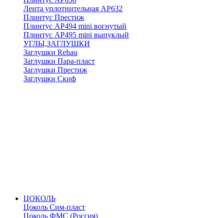
Лента уплотнительная АР632
Плинтус Престиж
Плинтус АР494 mini вогнутый
Плинтус АР495 mini выпуклый
УГЛЫ,ЗАГЛУШКИ
Заглушки Rehau
Заглушки Пара-пласт
Заглушки Престиж
Заглушки Скиф
ЦОКОЛЬ
Цоколь Сим-пласт
Цоколь ФМС (Россия)