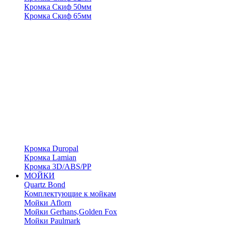
Кромка Скиф 50мм
Кромка Скиф 65мм
Кромка Duropal
Кромка Lamian
Кромка 3D/ABS/PP
МОЙКИ
Quartz Bond
Комплектующие к мойкам
Мойки Aflorn
Мойки Gerhans,Golden Fox
Мойки Paulmark