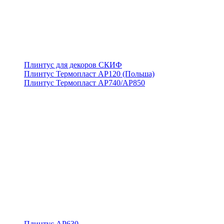
Плинтус для декоров СКИФ
Плинтус Термопласт АР120 (Польша)
Плинтус Термопласт АР740/АР850
Плинтус АР630