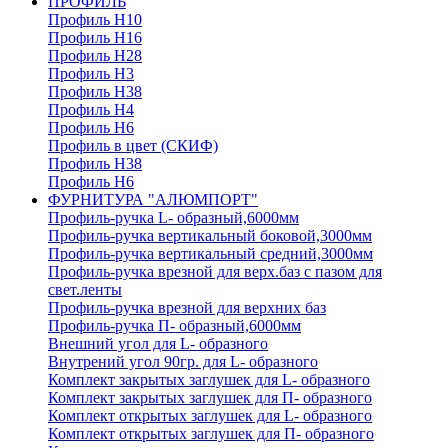
ПРОФИЛЬ
Профиль H10
Профиль H16
Профиль H28
Профиль H3
Профиль H38
Профиль H4
Профиль H6
Профиль в цвет (СКИФ)
Профиль H38
Профиль H6
ФУРНИТУРА "АЛЮМПОРТ"
Профиль-ручка L- образный,6000мм
Профиль-ручка вертикальный боковой,3000мм
Профиль-ручка вертикальный средний,3000мм
Профиль-ручка врезной для верх.баз с пазом для
свет.ленты
Профиль-ручка врезной для верхних баз
Профиль-ручка П- образный,6000мм
Внешний угол для L- образного
Внутрений угол 90гр. для L- образного
Комплект закрытых заглушек для L- образного
Комплект закрытых заглушек для П- образного
Комплект открытых заглушек для L- образного
Комплект открытых заглушек для П- образного