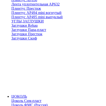
Лента уплотнительная АР632
Плинтус Престиж
Плинтус АР494 mini вогнутый
Плинтус АР495 mini выпуклый
УГЛЫ,ЗАГЛУШКИ
Заглушки Rehau
Заглушки Пара-пласт
Заглушки Престиж
Заглушки Скиф
ЦОКОЛЬ
Цоколь Сим-пласт
Цоколь ФМС (Россия)