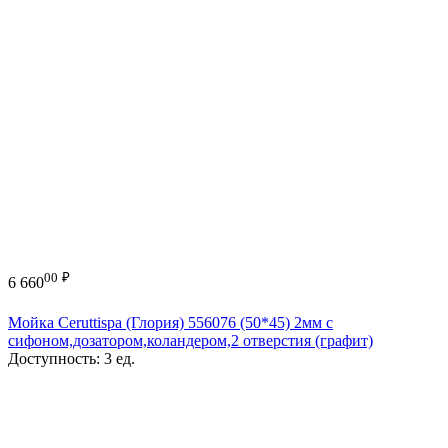
00
₽
6 660
Мойка Ceruttispa (Глория) 556076 (50*45) 2мм с
сифоном,дозатором,коландером,2 отверстия (графит)
Доступность:
3 ед.