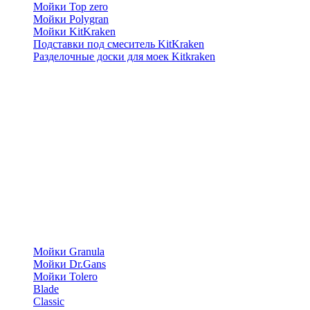
Мойки Top zero
Мойки Polygran
Мойки KitKraken
Подставки под смеситель KitKraken
Разделочные доски для моек Kitkraken
Мойки Granula
Мойки Dr.Gans
Мойки Tolero
Blade
Classic