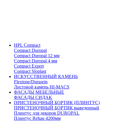
HPL Compact
Compact Duropal
Compact Duropal 12 мм
Compact Duropal 4 мм
Compact Expert
Compact Sloplast
ИСКУССТВЕННЫЙ КАМЕНЬ
Flextone/Durasein
Листовой камень HI-MACS
ФАСАДЫ МЕБЕЛЬНЫЕ
ФАСАДЫ СИДАК
ПРИСТЕНОЧНЫЙ БОРТИК (ПЛИНТУС)
ПРИСТЕНОЧНЫЙ БОРТИК выведенный
Плинтус для декоров DUROPAL
Плинтус Rehau 4200мм