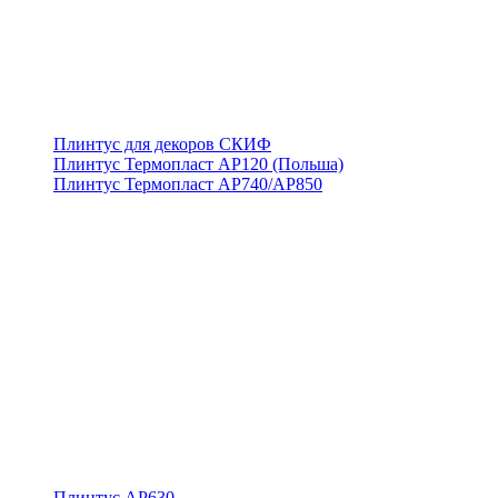
Плинтус для декоров СКИФ
Плинтус Термопласт АР120 (Польша)
Плинтус Термопласт АР740/АР850
Плинтус АР630