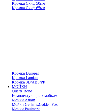
Кромка Скиф 50мм
Кромка Скиф 65мм
Кромка Duropal
Кромка Lamian
Кромка 3D/ABS/PP
МОЙКИ
Quartz Bond
Комплектующие к мойкам
Мойки Aflorn
Мойки Gerhans,Golden Fox
Мойки Paulmark