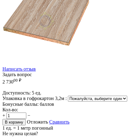
Написать отзыв
Задать вопрос
00
₽
2 730
Доступность:
5 ед.
Упаковка в гофрокартон 3,2м
:
Бонусные баллы:
баллов
Кол-во:
+
−
Отложить
Сравнить
В корзину
1 ед. = 1 метр погонный
Не нужна целая?