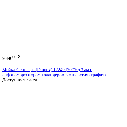
00
₽
9 440
Мойка Ceruttispa (Глория) 12249 (70*50) 3мм с
сифоном,дозатором,коландером,3 отверстия (графит)
Доступность:
4 ед.