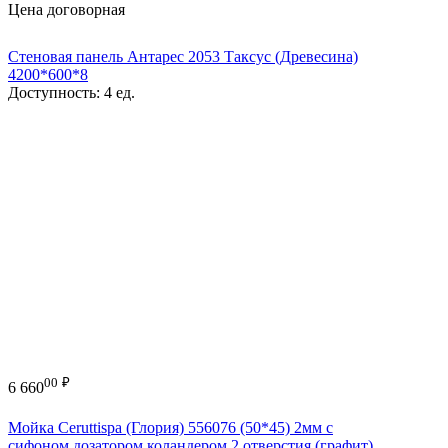
Цена договорная
Стеновая панель Антарес 2053 Таксус (Древесина)
4200*600*8
Доступность:
4 ед.
00
₽
6 660
Мойка Ceruttispa (Глория) 556076 (50*45) 2мм с
сифоном,дозатором,коландером,2 отверстия (графит)