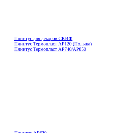
Плинтус для декоров СКИФ
Плинтус Термопласт АР120 (Польша)
Плинтус Термопласт АР740/АР850
Плинтус АР630