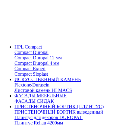
HPL Compact
Compact Duropal
Compact Duropal 12 мм
Compact Duropal 4 мм
Compact Expert
Compact Sloplast
ИСКУССТВЕННЫЙ КАМЕНЬ
Flextone/Durasein
Листовой камень HI-MACS
ФАСАДЫ МЕБЕЛЬНЫЕ
ФАСАДЫ СИДАК
ПРИСТЕНОЧНЫЙ БОРТИК (ПЛИНТУС)
ПРИСТЕНОЧНЫЙ БОРТИК выведенный
Плинтус для декоров DUROPAL
Плинтус Rehau 4200мм