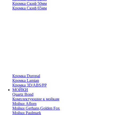
Кромка Скиф 50мм
Кромка Скиф 65мм
Кромка Duropal
Кромка Lamian
Кромка 3D/ABS/PP
МОЙКИ
Quartz Bond
Комплектующие к мойкам
Мойки Aflorn
Мойки Gerhans,Golden Fox
Мойки Paulmark