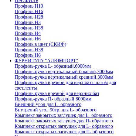
ПРОФИЛЬ
Профиль H10
Профиль H16
Профиль H28
Профиль H3
Профиль H38
Профиль H4
Профиль H6
Профиль в цвет (СКИФ)
Профиль H38
Профиль H6
ФУРНИТУРА "АЛЮМПОРТ"
Профиль-ручка L- образный,6000мм
Профиль-ручка вертикальный боковой,3000мм
Профиль-ручка вертикальный средний,3000мм
Профиль-ручка врезной для верх.баз с пазом для
свет.ленты
Профиль-ручка врезной для верхних баз
Профиль-ручка П- образный,6000мм
Внешний угол для L- образного
Внутрений угол 90гр. для L- образного
Комплект закрытых заглушек для L- образного
Комплект закрытых заглушек для П- образного
Комплект открытых заглушек для L- образного
Комплект открытых заглушек для П- образного