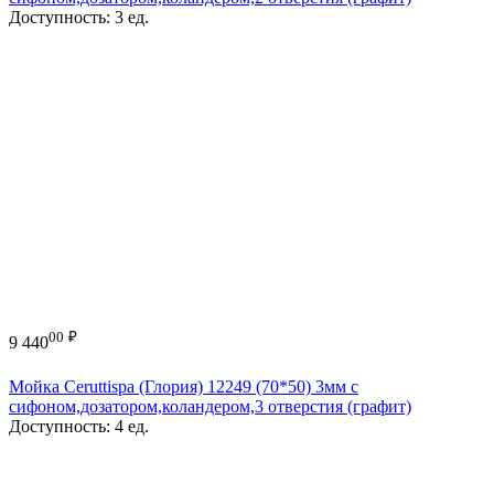
Доступность:
3 ед.
00
₽
9 440
Мойка Ceruttispa (Глория) 12249 (70*50) 3мм с
сифоном,дозатором,коландером,3 отверстия (графит)
Доступность:
4 ед.