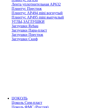
Лента уплотнительная АР632
Плинтус Престиж
Плинтус АР494 mini вогнутый
Плинтус АР495 mini выпуклый
УГЛЫ,ЗАГЛУШКИ
Заглушки Rehau
Заглушки Пара-пласт
Заглушки Престиж
Заглушки Скиф
ЦОКОЛЬ
Цоколь Сим-пласт
Цоколь ФМС (Россия)