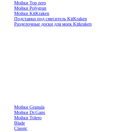
Мойки Top zero
Мойки Polygran
Мойки KitKraken
Подставки под смеситель KitKraken
Разделочные доски для моек Kitkraken
Мойки Granula
Мойки Dr.Gans
Мойки Tolero
Blade
Classic