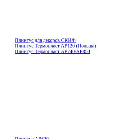
Плинтус для декоров СКИФ
Плинтус Термопласт АР120 (Польша)
Плинтус Термопласт АР740/АР850
Плинтус АР630