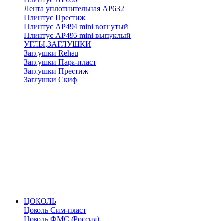
Лента уплотнительная АР632
Плинтус Престиж
Плинтус АР494 mini вогнутый
Плинтус АР495 mini выпуклый
УГЛЫ,ЗАГЛУШКИ
Заглушки Rehau
Заглушки Пара-пласт
Заглушки Престиж
Заглушки Скиф
ЦОКОЛЬ
Цоколь Сим-пласт
Цоколь ФМС (Россия)