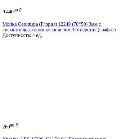
00
₽
9 440
Мойка Ceruttispa (Глория) 12249 (70*50) 3мм с
сифоном,дозатором,коландером,3 отверстия (графит)
Доступность:
4 ед.
00
₽
260