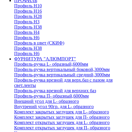
ПРОФИЛЬ
Профиль H10
Профиль H16
Профиль H28
Профиль H3
Профиль H38
Профиль H4
Профиль H6
Профиль в цвет (СКИФ)
Профиль H38
Профиль H6
ФУРНИТУРА "АЛЮМПОРТ"
Профиль-ручка L- образный,6000мм
Профиль-ручка вертикальный боковой,3000мм
Профиль-ручка вертикальный средний,3000мм
Профиль-ручка врезной для верх.баз с пазом для
свет.ленты
Профиль-ручка врезной для верхних баз
Профиль-ручка П- образный,6000мм
Внешний угол для L- образного
Внутрений угол 90гр. для L- образного
Комплект закрытых заглушек для L- образного
Комплект закрытых заглушек для П- образного
Комплект открытых заглушек для L- образного
Комплект открытых заглушек для П- образного