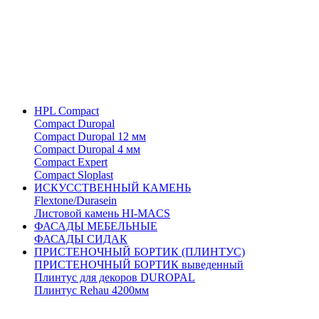
HPL Compact
Compact Duropal
Compact Duropal 12 мм
Compact Duropal 4 мм
Compact Expert
Compact Sloplast
ИСКУССТВЕННЫЙ КАМЕНЬ
Flextone/Durasein
Листовой камень HI-MACS
ФАСАДЫ МЕБЕЛЬНЫЕ
ФАСАДЫ СИДАК
ПРИСТЕНОЧНЫЙ БОРТИК (ПЛИНТУС)
ПРИСТЕНОЧНЫЙ БОРТИК выведенный
Плинтус для декоров DUROPAL
Плинтус Rehau 4200мм