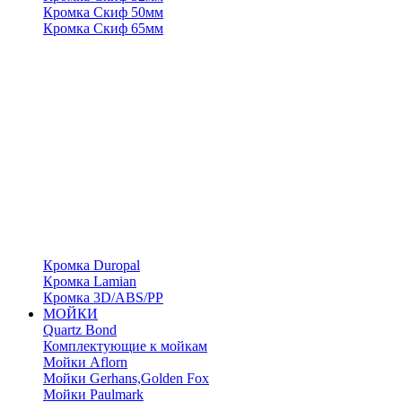
Кромка Скиф 50мм
Кромка Скиф 65мм
Кромка Duropal
Кромка Lamian
Кромка 3D/ABS/PP
МОЙКИ
Quartz Bond
Комплектующие к мойкам
Мойки Aflorn
Мойки Gerhans,Golden Fox
Мойки Paulmark