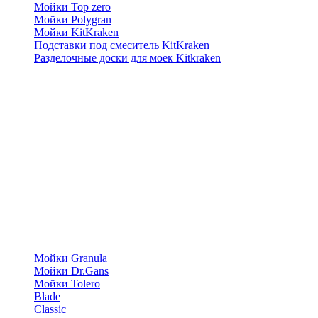
Мойки Top zero
Мойки Polygran
Мойки KitKraken
Подставки под смеситель KitKraken
Разделочные доски для моек Kitkraken
Мойки Granula
Мойки Dr.Gans
Мойки Tolero
Blade
Classic