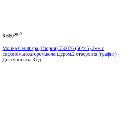
00
₽
6 660
Мойка Ceruttispa (Глория) 556076 (50*45) 2мм с
сифоном,дозатором,коландером,2 отверстия (графит)
Доступность:
3 ед.