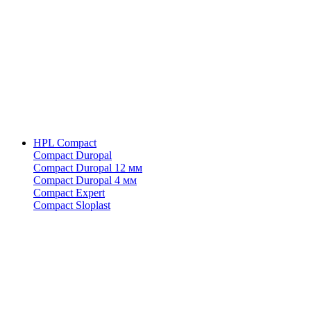
HPL Compact
Compact Duropal
Compact Duropal 12 мм
Compact Duropal 4 мм
Compact Expert
Compact Sloplast