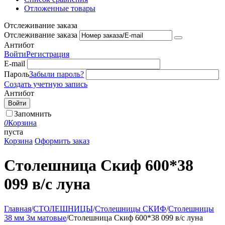
Отложенные товары
Отслеживание заказа
Отслеживание заказа
Антибот
Войти
Регистрация
E-mail
Пароль
Забыли пароль?
Создать учетную запись
Антибот
Войти
Запомнить
0
Корзина
пуста
Корзина
Оформить заказ
Столешница Скиф 600*38
099 в/с луна
Главная
/
СТОЛЕШНИЦЫ
/
Столешницы СКИФ
/
Столешницы
38 мм 3м матовые
/
Столешница Скиф 600*38 099 в/с луна