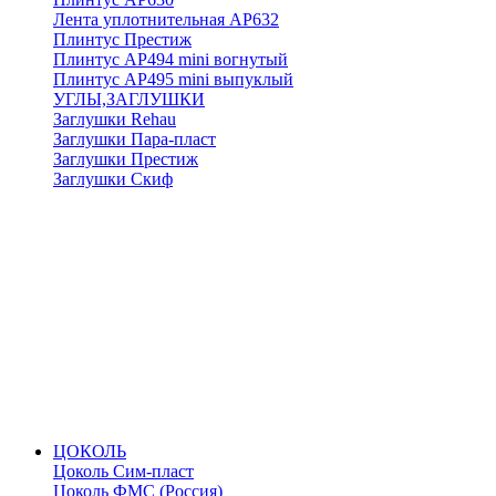
Лента уплотнительная АР632
Плинтус Престиж
Плинтус АР494 mini вогнутый
Плинтус АР495 mini выпуклый
УГЛЫ,ЗАГЛУШКИ
Заглушки Rehau
Заглушки Пара-пласт
Заглушки Престиж
Заглушки Скиф
ЦОКОЛЬ
Цоколь Сим-пласт
Цоколь ФМС (Россия)