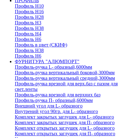
ПРОФИЛЬ
Профиль H10
Профиль H16
Профиль H28
Профиль H3
Профиль H38
Профиль H4
Профиль H6
Профиль в цвет (СКИФ)
Профиль H38
Профиль H6
ФУРНИТУРА "АЛЮМПОРТ"
Профиль-ручка L- образный,6000мм
Профиль-ручка вертикальный боковой,3000мм
Профиль-ручка вертикальный средний,3000мм
Профиль-ручка врезной для верх.баз с пазом для
свет.ленты
Профиль-ручка врезной для верхних баз
Профиль-ручка П- образный,6000мм
Внешний угол для L- образного
Внутрений угол 90гр. для L- образного
Комплект закрытых заглушек для L- образного
Комплект закрытых заглушек для П- образного
Комплект открытых заглушек для L- образного
Комплект открытых заглушек для П- образного