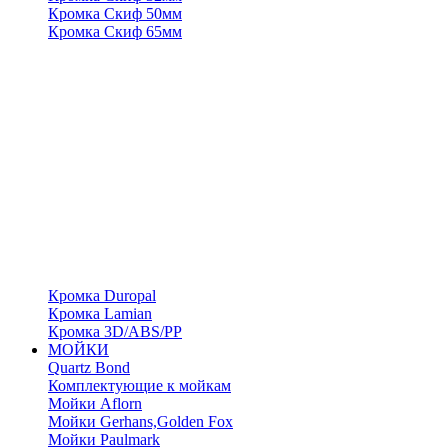
Кромка Скиф 50мм
Кромка Скиф 65мм
Кромка Duropal
Кромка Lamian
Кромка 3D/ABS/PP
МОЙКИ
Quartz Bond
Комплектующие к мойкам
Мойки Aflorn
Мойки Gerhans,Golden Fox
Мойки Paulmark