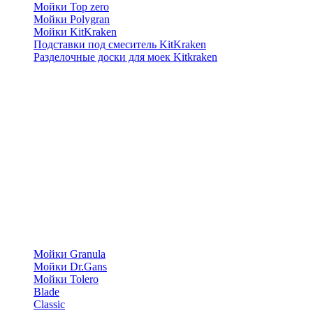
Мойки Top zero
Мойки Polygran
Мойки KitKraken
Подставки под смеситель KitKraken
Разделочные доски для моек Kitkraken
Мойки Granula
Мойки Dr.Gans
Мойки Tolero
Blade
Classic