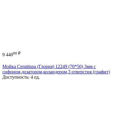
00
₽
9 440
Мойка Ceruttispa (Глория) 12249 (70*50) 3мм с
сифоном,дозатором,коландером,3 отверстия (графит)
Доступность:
4 ед.