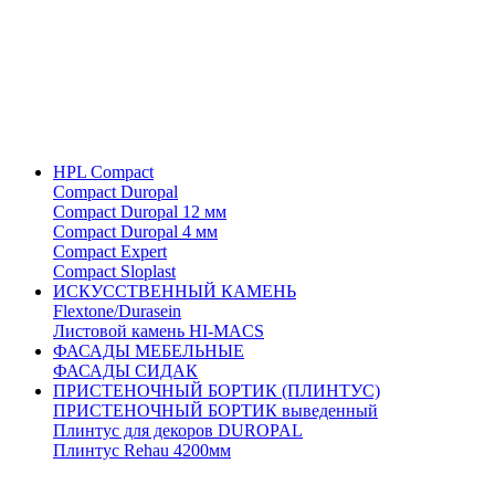
HPL Compact
Compact Duropal
Compact Duropal 12 мм
Compact Duropal 4 мм
Compact Expert
Compact Sloplast
ИСКУССТВЕННЫЙ КАМЕНЬ
Flextone/Durasein
Листовой камень HI-MACS
ФАСАДЫ МЕБЕЛЬНЫЕ
ФАСАДЫ СИДАК
ПРИСТЕНОЧНЫЙ БОРТИК (ПЛИНТУС)
ПРИСТЕНОЧНЫЙ БОРТИК выведенный
Плинтус для декоров DUROPAL
Плинтус Rehau 4200мм