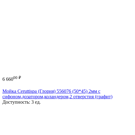
00
₽
6 660
Мойка Ceruttispa (Глория) 556076 (50*45) 2мм с
сифоном,дозатором,коландером,2 отверстия (графит)
Доступность:
3 ед.