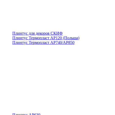
Плинтус для декоров СКИФ
Плинтус Термопласт АР120 (Польша)
Плинтус Термопласт АР740/АР850
Плинтус АР630