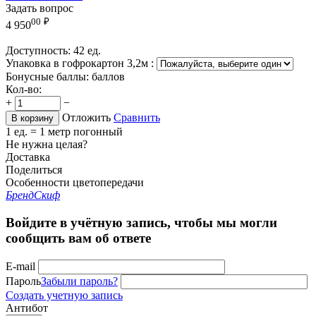
Задать вопрос
00
₽
4 950
Доступность:
42 ед.
Упаковка в гофрокартон 3,2м
:
Бонусные баллы:
баллов
Кол-во:
+
−
Отложить
Сравнить
В корзину
1 ед. = 1 метр погонный
Не нужна целая?
Доставка
Поделиться
Особенности цветопередачи
Бренд
Скиф
Войдите в учётную запись, чтобы мы могли
сообщить вам об ответе
E-mail
Пароль
Забыли пароль?
Создать учетную запись
Антибот