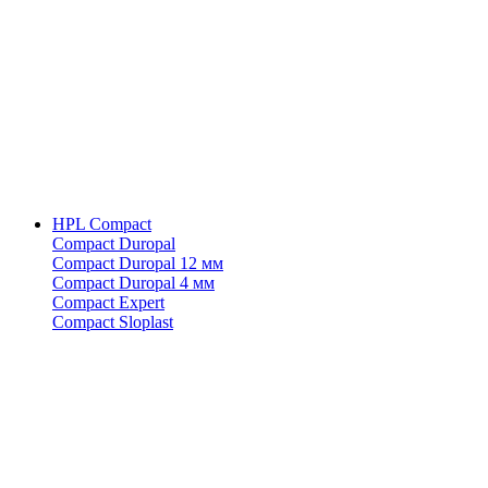
HPL Compact
Compact Duropal
Compact Duropal 12 мм
Compact Duropal 4 мм
Compact Expert
Compact Sloplast