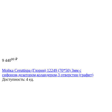
00
₽
9 440
Мойка Ceruttispa (Глория) 12249 (70*50) 3мм с
сифоном,дозатором,коландером,3 отверстия (графит)
Доступность:
4 ед.