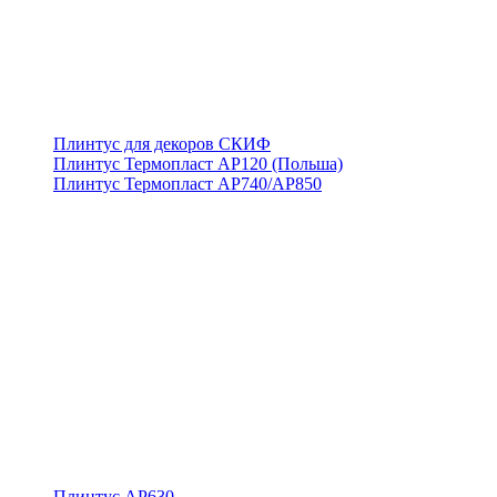
Плинтус для декоров СКИФ
Плинтус Термопласт АР120 (Польша)
Плинтус Термопласт АР740/АР850
Плинтус АР630