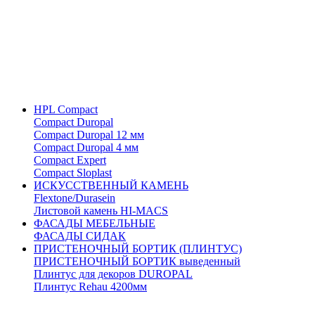
HPL Compact
Compact Duropal
Compact Duropal 12 мм
Compact Duropal 4 мм
Compact Expert
Compact Sloplast
ИСКУССТВЕННЫЙ КАМЕНЬ
Flextone/Durasein
Листовой камень HI-MACS
ФАСАДЫ МЕБЕЛЬНЫЕ
ФАСАДЫ СИДАК
ПРИСТЕНОЧНЫЙ БОРТИК (ПЛИНТУС)
ПРИСТЕНОЧНЫЙ БОРТИК выведенный
Плинтус для декоров DUROPAL
Плинтус Rehau 4200мм