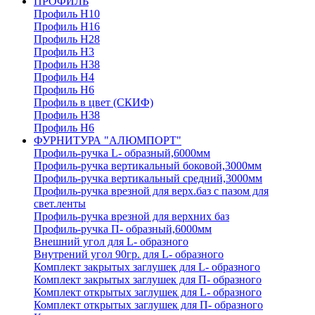
ПРОФИЛЬ
Профиль H10
Профиль H16
Профиль H28
Профиль H3
Профиль H38
Профиль H4
Профиль H6
Профиль в цвет (СКИФ)
Профиль H38
Профиль H6
ФУРНИТУРА "АЛЮМПОРТ"
Профиль-ручка L- образный,6000мм
Профиль-ручка вертикальный боковой,3000мм
Профиль-ручка вертикальный средний,3000мм
Профиль-ручка врезной для верх.баз с пазом для
свет.ленты
Профиль-ручка врезной для верхних баз
Профиль-ручка П- образный,6000мм
Внешний угол для L- образного
Внутрений угол 90гр. для L- образного
Комплект закрытых заглушек для L- образного
Комплект закрытых заглушек для П- образного
Комплект открытых заглушек для L- образного
Комплект открытых заглушек для П- образного