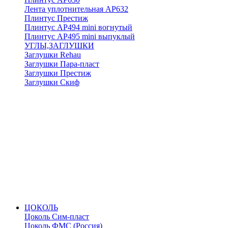
Лента уплотнительная АР632
Плинтус Престиж
Плинтус АР494 mini вогнутый
Плинтус АР495 mini выпуклый
УГЛЫ,ЗАГЛУШКИ
Заглушки Rehau
Заглушки Пара-пласт
Заглушки Престиж
Заглушки Скиф
ЦОКОЛЬ
Цоколь Сим-пласт
Цоколь ФМС (Россия)