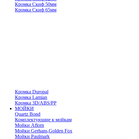
Кромка Скиф 50мм
Кромка Скиф 65мм
Кромка Duropal
Кромка Lamian
Кромка 3D/ABS/PP
МОЙКИ
Quartz Bond
Комплектующие к мойкам
Мойки Aflorn
Мойки Gerhans,Golden Fox
Мойки Paulmark