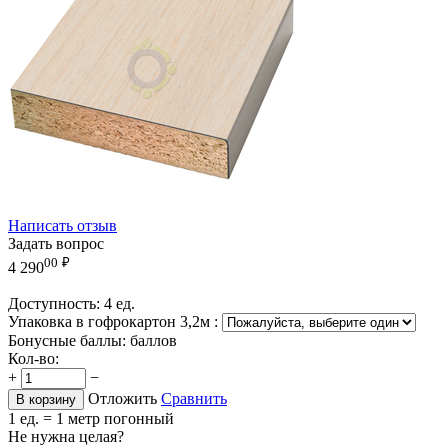
Написать отзыв
Задать вопрос
00
₽
4 290
Доступность:
4 ед.
Упаковка в гофрокартон 3,2м
:
Бонусные баллы:
баллов
Кол-во:
+
−
Отложить
Сравнить
В корзину
1 ед. = 1 метр погонный
Не нужна целая?