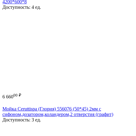
4200*600*8
Доступность:
4 ед.
00
₽
6 660
Мойка Ceruttispa (Глория) 556076 (50*45) 2мм с
сифоном,дозатором,коландером,2 отверстия (графит)
Доступность:
3 ед.