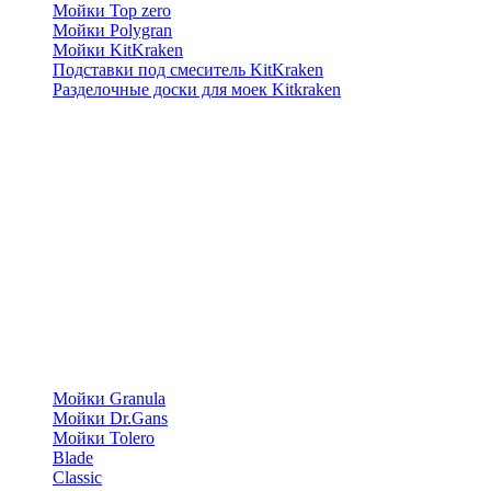
Мойки Top zero
Мойки Polygran
Мойки KitKraken
Подставки под смеситель KitKraken
Разделочные доски для моек Kitkraken
Мойки Granula
Мойки Dr.Gans
Мойки Tolero
Blade
Classic